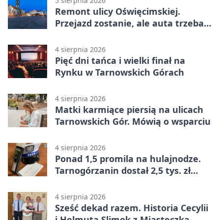
5 sierpnia 2026
Remont ulicy Oświęcimskiej.
Przejazd zostanie, ale auta trzeba
przeparkować
4 sierpnia 2026
Pięć dni tańca i wielki finał na
Rynku w Tarnowskich Górach
4 sierpnia 2026
Matki karmiące piersią na ulicach
Tarnowskich Gór. Mówią o wsparciu
4 sierpnia 2026
Ponad 1,5 promila na hulajnodze.
Tarnogórzanin dostał 2,5 tys. zł
mandatu
4 sierpnia 2026
Sześć dekad razem. Historia Cecylii
i Helmuta Slimok z Miasteczka