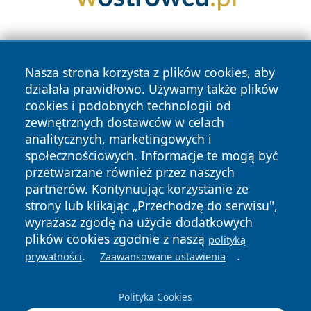
Nasza strona korzysta z plików cookies, aby
działała prawidłowo. Używamy także plików
cookies i podobnych technologii od
zewnętrznych dostawców w celach
Copyright © 2026 tarnowskie24.pl Wszystkie prawa
analitycznych, marketingowych i
zastrzeżone.
społecznościowych. Informacje te mogą być
przetwarzane również przez naszych
partnerów. Kontynuując korzystanie ze
Polityka
Polityka
News
Autorzy
strony lub klikając „Przechodzę do serwisu",
Prywatności
Cookies
wyrażasz zgodę na użycie dodatkowych
plików cookies zgodnie z naszą
polityką
.
.
prywatności
Zaawansowane ustawienia
Polityka Cookies