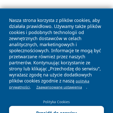
Nasza strona korzysta z plików cookies, aby
działała prawidłowo. Używamy także plików
cookies i podobnych technologii od
zewnętrznych dostawców w celach
Copyright © 2026 tarnowskie24.pl Wszystkie prawa
analitycznych, marketingowych i
zastrzeżone.
społecznościowych. Informacje te mogą być
przetwarzane również przez naszych
partnerów. Kontynuując korzystanie ze
Polityka
Polityka
News
Autorzy
strony lub klikając „Przechodzę do serwisu",
Prywatności
Cookies
wyrażasz zgodę na użycie dodatkowych
plików cookies zgodnie z naszą
polityką
.
.
prywatności
Zaawansowane ustawienia
Polityka Cookies