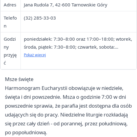
Adres
Jana Rudola 7, 42-600 Tarnowskie Góry
Telefo
(32) 285-33-03
n
Godzi
poniedziałek: 7:30–8:00 oraz 17:00–18:00; wtorek,
ny
środa, piątek: 7:30–8:00; czwartek, sobota:
przyję
nieczynna
Pokaż więcej
ć
Msze święte
Harmonogram Eucharystii obowiązuje w niedziele,
święta i dni powszednie. Msza o godzinie 7:00 w dni
powszednie sprawia, że parafia jest dostępna dla osób
udających się do pracy. Niedzielne liturgie rozkładają
się przez cały dzień - od porannej, przez południową,
po popołudniową.