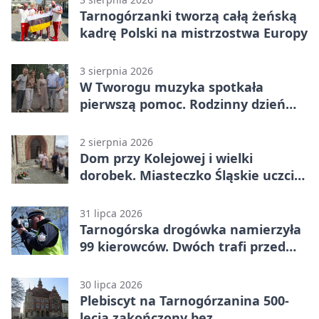
Tarnogórzanki tworzą całą żeńską
kadrę Polski na mistrzostwa Europy
3 sierpnia 2026
W Tworogu muzyka spotkała
pierwszą pomoc. Rodzinny dzień
pełen atrakcji
2 sierpnia 2026
Dom przy Kolejowej i wielki
dorobek. Miasteczko Śląskie uczciło
ks. prof. Sobańskiego
31 lipca 2026
Tarnogórska drogówka namierzyła
99 kierowców. Dwóch trafi przed
sąd
30 lipca 2026
Plebiscyt na Tarnogórzanina 500-
lecia zakończony bez