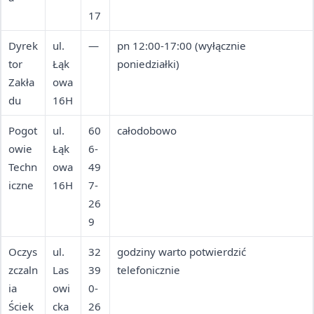
17
Dyrek
ul.
—
pn 12:00-17:00 (wyłącznie
tor
Łąk
poniedziałki)
Zakła
owa
du
16H
Pogot
ul.
60
całodobowo
owie
Łąk
6-
Techn
owa
49
iczne
16H
7-
26
9
Oczys
ul.
32
godziny warto potwierdzić
zczaln
Las
39
telefonicznie
ia
owi
0-
Ściek
cka
26