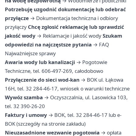
na wodę bezpowrotną
→
Wodomierze i podliczniki
Potrzebuję uzgodnić dokumentację lub odebrać
przyłącze
→
Dokumentacja techniczna i odbiory
przyłączy
Chcę zgłosić reklamację lub sprawdzić
jakość wody
→
Reklamacje i jakość wody
Szukam
odpowiedzi na najczęstsze pytania
→
FAQ
Najważniejsze sprawy
Awaria wody lub kanalizacji
→ Pogotowie
Techniczne, tel. 606-497-269, całodobowo
Przyłączenie do sieci wod-kan
→ BOK ul. Łąkowa
16H, tel. 32 284-46-17, wniosek o warunki techniczne
Wywóz szamba
→ Oczyszczalnia, ul. Lasowicka 103,
tel. 32 390-26-20
Faktury i umowy
→ BOK, tel. 32 284-46-17 lub e-
BOK (szczegóły na stronie zakładu)
Nieuzasadnione wezwanie pogotowia
→ opłata