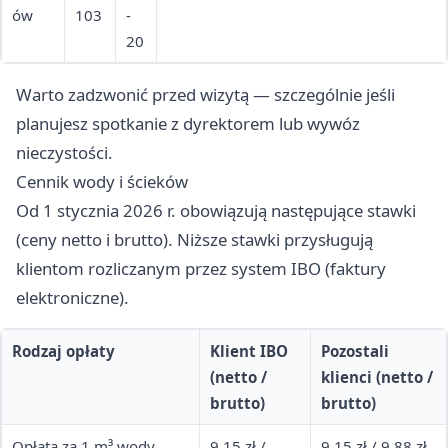
ów
103
-
20
Warto zadzwonić przed wizytą — szczególnie jeśli
planujesz spotkanie z dyrektorem lub wywóz
nieczystości.
Cennik wody i ścieków
Od 1 stycznia 2026 r. obowiązują następujące stawki
(ceny netto i brutto). Niższe stawki przysługują
klientom rozliczanym przez system IBO (faktury
elektroniczne).
Rodzaj opłaty
Klient IBO
Pozostali
(netto /
klienci (netto /
brutto)
brutto)
Opłata za 1 m³ wody
9,15 zł /
9,15 zł / 9,88 zł