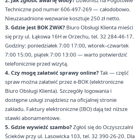
2. Jak zgłosić awarię wody?
Dzwonisz na Pogotowie
Techniczne pod numer 606-497-269 — całodobowo.
Nieuzasadnione wezwanie kosztuje 250 zł netto.
3. Gdzie jest BOK ZWiK?
Biuro Obsługi Klienta mieści
się przy ul. Łąkowa 16H w Orzechu, tel. 32 284-46-17.
Godziny: poniedziałek 7:00 17:00, wtorek–czwartek
7:00 15:00, piątek 7:00 13:00 — warto potwierdzić
telefonicznie przed wizytą.
4. Czy mogę załatwić sprawy online?
Tak — część
spraw można załatwić przez e-BOK (elektroniczne
Biuro Obsługi Klienta). Szczegóły logowania i
dostępne usługi znajdziesz na oficjalnej stronie
zakładu. Faktury elektroniczne (IBO) dają też niższe
stawki abonamentowe.
5. Gdzie wywieźć szambo?
Zgłoś się do Oczyszczalni
Ścieków przy ul. Lasowicka 103, tel. 32 390-26-20. Dla