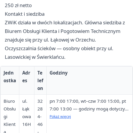
250 zł netto
Kontakt i siedziba
ZWiK działa w dwóch lokalizacjach. Główna siedziba z
Biurem Obsługi Klienta i Pogotowiem Technicznym
znajduje się przy ul. Łąkowej w Orzechu.
Oczyszczalnia ścieków — osobny obiekt przy ul.
Lasowickiej w Świerklańcu.
Jedn
Adr
Te
Godziny
ostka
es
lef
on
Biuro
ul.
32
pn 7:00 17:00, wt–czw 7:00 15:00, pt
Obsłu
Łąk
28
7:00 13:00 — godziny mogą dotyczyć
gi
owa
4-
BOK, warto potwierdzić telefonicznie
Pokaż więcej
Klient
16H
46
a
-