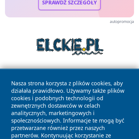
SPRAWDŹ SZCZEGÓŁY
autopromocja
Nasza strona korzysta z plików cookies, aby
działała prawidłowo. Używamy także plików
cookies i podobnych technologii od
zewnętrznych dostawców w celach
Copyright © 2026 tarnowskie24.pl Wszystkie prawa
analitycznych, marketingowych i
zastrzeżone.
społecznościowych. Informacje te mogą być
przetwarzane również przez naszych
partnerów. Kontynuując korzystanie ze
Polityka
Polityka