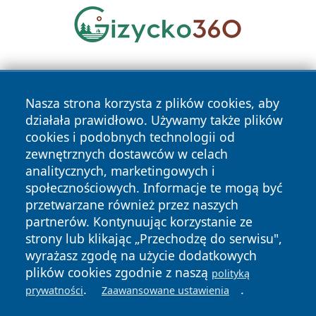
Nasza strona korzysta z plików cookies, aby
działała prawidłowo. Używamy także plików
cookies i podobnych technologii od
zewnętrznych dostawców w celach
Copyright © 2026 tarnowskie24.pl Wszystkie prawa
analitycznych, marketingowych i
zastrzeżone.
społecznościowych. Informacje te mogą być
przetwarzane również przez naszych
partnerów. Kontynuując korzystanie ze
Polityka
Polityka
News
Autorzy
strony lub klikając „Przechodzę do serwisu",
Prywatności
Cookies
wyrażasz zgodę na użycie dodatkowych
plików cookies zgodnie z naszą
polityką
.
.
prywatności
Zaawansowane ustawienia