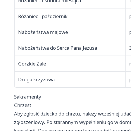
Różaniec - I sobota miesiąca
Różaniec - październik
Nabożeństwa majowe
Nabożeństwa do Serca Pana Jezusa
Gorzkie Żale
Droga krzyżowa
Sakramenty
Chrzest
Aby zgłosić dziecko do chrztu, należy wcześniej udać
zgłoszeniowy. Po starannym wypełnieniu go w domu
kancelarii. Dopiero po tym można uzgodnić szczegóły 