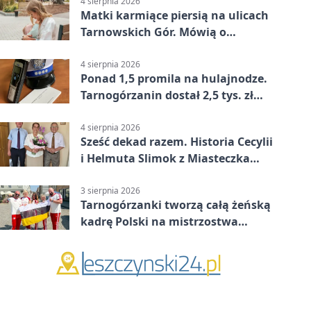
4 sierpnia 2026
Matki karmiące piersią na ulicach
Tarnowskich Gór. Mówią o
wsparciu
4 sierpnia 2026
Ponad 1,5 promila na hulajnodze.
Tarnogórzanin dostał 2,5 tys. zł
mandatu
4 sierpnia 2026
Sześć dekad razem. Historia Cecylii
i Helmuta Slimok z Miasteczka
Śląskiego
3 sierpnia 2026
Tarnogórzanki tworzą całą żeńską
kadrę Polski na mistrzostwa
Europy