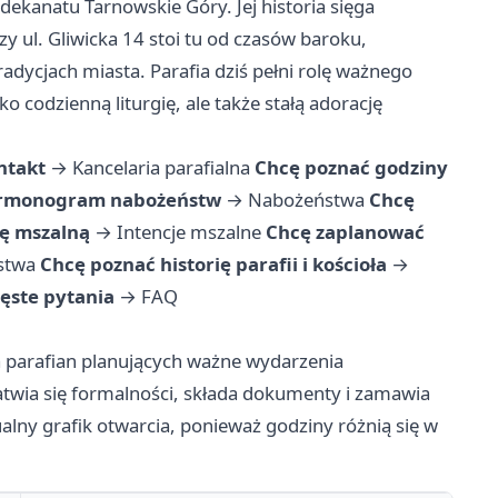
 dekanatu Tarnowskie Góry. Jej historia sięga
y ul. Gliwicka 14 stoi tu od czasów baroku,
dycjach miasta. Parafia dziś pełni rolę ważnego
 codzienną liturgię, ale także stałą adorację
ntakt
→
Kancelaria parafialna
Chcę poznać godziny
armonogram nabożeństw
→
Nabożeństwa
Chcę
ę mszalną
→
Intencje mszalne
Chcę zaplanować
stwa
Chcę poznać historię parafii i kościoła
→
ęste pytania
→
FAQ
la parafian planujących ważne wydarzenia
łatwia się formalności, składa dokumenty i zamawia
alny grafik otwarcia, ponieważ godziny różnią się w