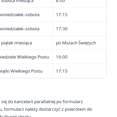
I sobota miesiąca
8:00
poniedziałek–sobota
17:15
poniedziałek–sobota
17:30
I piątek miesiąca
po Mszach Świętych
niedziele Wielkiego Postu
16:00
piątki Wielkiego Postu
17:15
 się do kancelarii parafialnej po formularz
, formularz należy dostarczyć z powrotem do
liturgii chrztu.