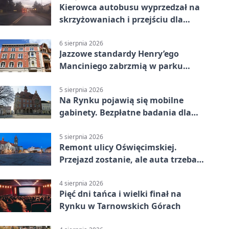
Kierowca autobusu wyprzedzał na
skrzyżowaniach i przejściu dla
pieszych
6 sierpnia 2026
Jazzowe standardy Henry’ego
Manciniego zabrzmią w parku
Pałacu w Rybnej
5 sierpnia 2026
Na Rynku pojawią się mobilne
gabinety. Bezpłatne badania dla
mieszkańców
5 sierpnia 2026
Remont ulicy Oświęcimskiej.
Przejazd zostanie, ale auta trzeba
przeparkować
4 sierpnia 2026
Pięć dni tańca i wielki finał na
Rynku w Tarnowskich Górach