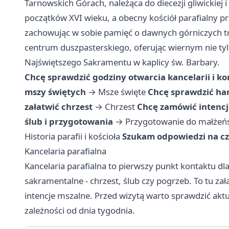
Tarnowskich Górach, należąca do diecezji gliwickiej i
początków XVI wieku, a obecny kościół parafialny prz
zachowując w sobie pamięć o dawnych górniczych tra
centrum duszpasterskiego, oferując wiernym nie tylko
Najświętszego Sakramentu w kaplicy św. Barbary.
Chcę sprawdzić godziny otwarcia kancelarii i ko
mszy świętych
→
Msze święte
Chcę sprawdzić h
załatwić chrzest
→
Chrzest
Chcę zamówić intencj
ślub i przygotowania
→
Przygotowanie do małżeń
Historia parafii i kościoła
Szukam odpowiedzi na cz
Kancelaria parafialna
Kancelaria parafialna to pierwszy punkt kontaktu d
sakramentalne - chrzest, ślub czy pogrzeb. To tu za
intencje mszalne. Przed wizytą warto sprawdzić aktu
zależności od dnia tygodnia.