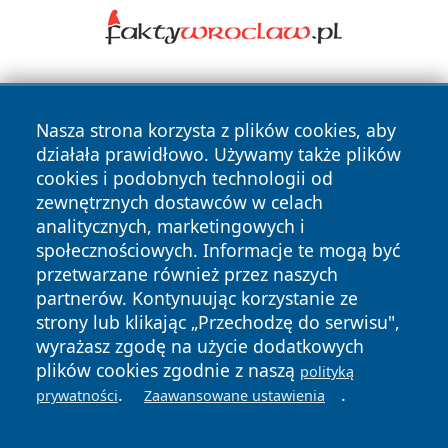
Nasza strona korzysta z plików cookies, aby
działała prawidłowo. Używamy także plików
cookies i podobnych technologii od
zewnętrznych dostawców w celach
Copyright © 2026 tarnowskie24.pl Wszystkie prawa
analitycznych, marketingowych i
zastrzeżone.
społecznościowych. Informacje te mogą być
przetwarzane również przez naszych
partnerów. Kontynuując korzystanie ze
Polityka
Polityka
News
Autorzy
strony lub klikając „Przechodzę do serwisu",
Prywatności
Cookies
wyrażasz zgodę na użycie dodatkowych
plików cookies zgodnie z naszą
polityką
.
.
prywatności
Zaawansowane ustawienia