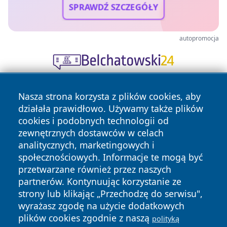
SPRAWDŹ SZCZEGÓŁY
autopromocja
Nasza strona korzysta z plików cookies, aby
działała prawidłowo. Używamy także plików
cookies i podobnych technologii od
zewnętrznych dostawców w celach
analitycznych, marketingowych i
Copyright © 2026 tarnowskie24.pl Wszystkie prawa
społecznościowych. Informacje te mogą być
zastrzeżone.
przetwarzane również przez naszych
partnerów. Kontynuując korzystanie ze
strony lub klikając „Przechodzę do serwisu",
Polityka
Polityka
News
Autorzy
wyrażasz zgodę na użycie dodatkowych
Prywatności
Cookies
plików cookies zgodnie z naszą
polityką