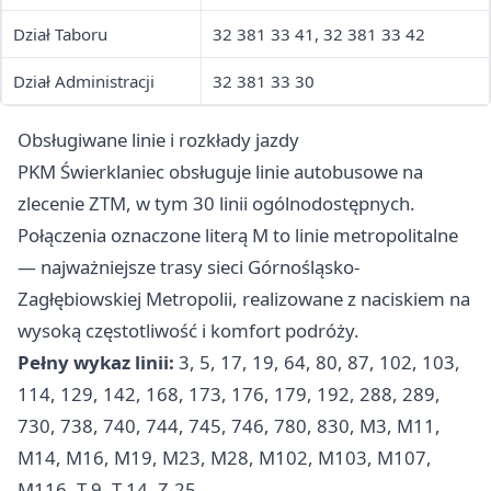
Dział Taboru
32 381 33 41, 32 381 33 42
Dział Administracji
32 381 33 30
Obsługiwane linie i rozkłady jazdy
PKM Świerklaniec obsługuje linie autobusowe na
zlecenie ZTM, w tym 30 linii ogólnodostępnych.
Połączenia oznaczone literą M to linie metropolitalne
— najważniejsze trasy sieci Górnośląsko-
Zagłębiowskiej Metropolii, realizowane z naciskiem na
wysoką częstotliwość i komfort podróży.
Pełny wykaz linii:
3, 5, 17, 19, 64, 80, 87, 102, 103,
114, 129, 142, 168, 173, 176, 179, 192, 288, 289,
730, 738, 740, 744, 745, 746, 780, 830, M3, M11,
M14, M16, M19, M23, M28, M102, M103, M107,
M116, T-9, T-14, Z-25.