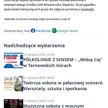
Ilustracja wykorzystana w artykule została pobrana z
zewnętrznego źródła (UM Miasteczko Śląskie). W przypadku
zastrzeżeń dotyczących praw do zdjęcia prosimy o
kontakt
.
Zaobserwuj nas!
Facebook
Google News
Nadchodzące wydarzenia
10 sierpnia 2026, 07:30
PÓŁKOLONIE Z SENSEM – „Widzę Cię”
w Tarnowskich Górach
22 sierpnia 2026, 08:00
Twórcza sobota w pałacowej scenerii.
Warsztaty, sztuka i spotkania
22 sierpnia 2026, 14:30
Muzyczna sobota z mocnym