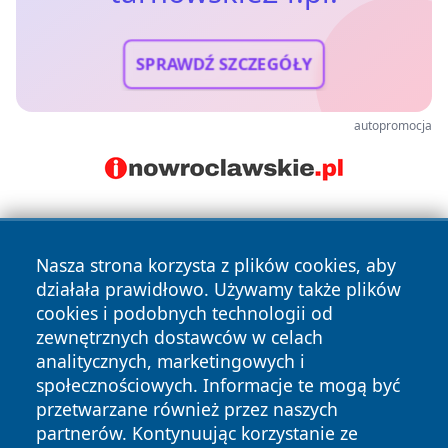
SPRAWDŹ SZCZEGÓŁY
autopromocja
Nasza strona korzysta z plików cookies, aby
działała prawidłowo. Używamy także plików
cookies i podobnych technologii od
zewnętrznych dostawców w celach
Copyright © 2026 tarnowskie24.pl Wszystkie prawa
analitycznych, marketingowych i
zastrzeżone.
społecznościowych. Informacje te mogą być
przetwarzane również przez naszych
partnerów. Kontynuując korzystanie ze
Polityka
Polityka
News
Autorzy