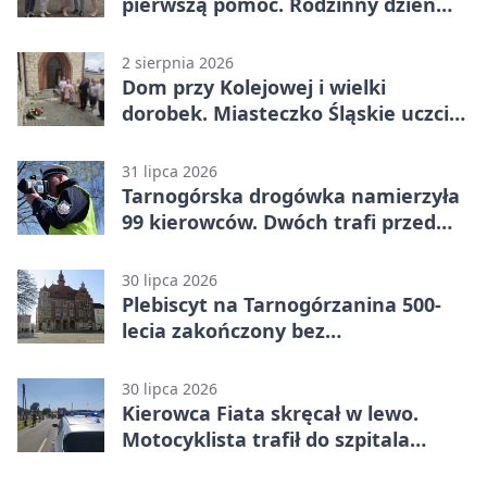
pierwszą pomoc. Rodzinny dzień
pełen atrakcji
2 sierpnia 2026
Dom przy Kolejowej i wielki
dorobek. Miasteczko Śląskie uczciło
ks. prof. Sobańskiego
31 lipca 2026
Tarnogórska drogówka namierzyła
99 kierowców. Dwóch trafi przed
sąd
30 lipca 2026
Plebiscyt na Tarnogórzanina 500-
lecia zakończony bez
rozstrzygnięcia
30 lipca 2026
Kierowca Fiata skręcał w lewo.
Motocyklista trafił do szpitala
śmigłowcem