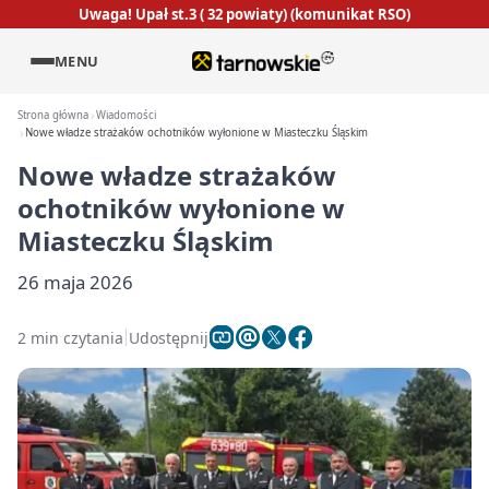
Uwaga! Upał st.3 ( 32 powiaty) (komunikat RSO)
MENU
Strona główna
Wiadomości
Nowe władze strażaków ochotników wyłonione w Miasteczku Śląskim
Nowe władze strażaków
ochotników wyłonione w
Miasteczku Śląskim
26 maja 2026
2 min czytania
Udostępnij