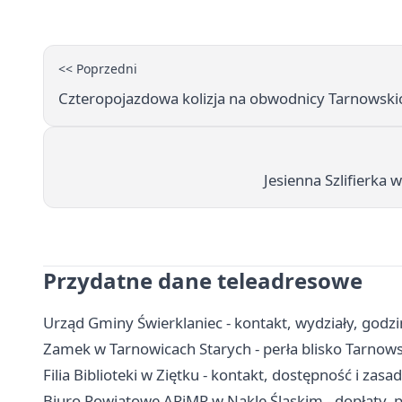
<< Poprzedni
Czteropojazdowa kolizja na obwodnicy Tarnowski
Jesienna Szlifierka
Przydatne dane teleadresowe
Urząd Gminy Świerklaniec - kontakt, wydziały, godzin
Zamek w Tarnowicach Starych - perła blisko Tarnow
Filia Biblioteki w Ziętku - kontakt, dostępność i zasa
Biuro Powiatowe ARiMR w Nakle Śląskim - dopłaty, p