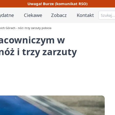
Uwaga! Burze (komunikat RSO)
ydatne
Ciekawe
Zobacz
Kontakt
h Górach - nóż i trzy zarzuty pobicia
racowniczym w
óż i trzy zarzuty