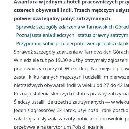
Awantura w jednym z hoteli pracowniczych przy 
czterech obywateli Indii. Trzech mężczyzn usłysz
potwierdza legalny pobyt zatrzymanych.
Sprawdź szczegóły zdarzenia w Tarnowskich Górac
Poznaj ustalenia śledczych i status prawny zatrzy
Przypomnij sobie przebieg interwencji i dalsze krok
Sprawdź szczegóły zdarzenia w Tarnowskich Górach
W niedzielę tuż po 19.30 służby otrzymały zgłoszen
pracowniczym przy ul. Woźnickiej. Na miejscu pojawili
zastali kilku rannych mężczyzn i udzielili im pierws
nietrzeźwych obywateli Indii w wieku od 27 do 42 lat
Poznaj ustalenia śledczych i status prawny zatrzym
Śledczy ustalili, że trzech z zatrzymanych — w wieku
Jeden z agresorów, 34‑latek, użył noża i ranił posz
cała trójka usłyszała zarzuty pobicia i dobrowolnie p
przebywają na terytorium Polski legalnie.