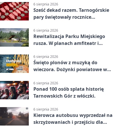
6 sierpnia 2026
Sześć dekad razem. Tarnogórskie
pary świętowały rocznice
małżeństwa
6 sierpnia 2026
Rewitalizacja Parku Miejskiego
rusza. W planach amfiteatr i
replika wąskotorówki
6 sierpnia 2026
Święto plonów z muzyką do
wieczora. Dożynki powiatowe w
Świerklańcu
6 sierpnia 2026
Ponad 100 osób splata historię
Tarnowskich Gór z włóczki.
6 sierpnia 2026
Kierowca autobusu wyprzedzał na
skrzyżowaniach i przejściu dla
pieszych