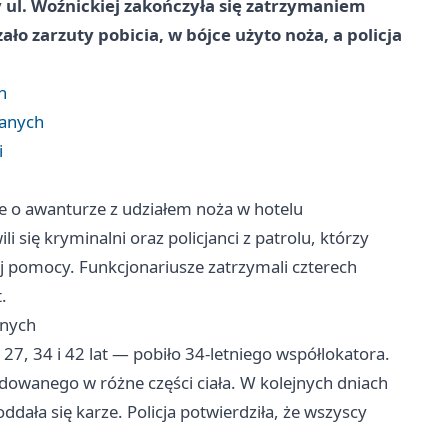
ul. Woźnickiej zakończyła się zatrzymaniem
ało zarzuty pobicia, w bójce użyto noża, a policja
h
manych
i
ie o awanturze z udziałem noża w hotelu
 się kryminalni oraz policjanci z patrolu, którzy
zej pomocy. Funkcjonariusze zatrzymali czterech
.
anych
 27, 34 i 42 lat — pobiło 34‑letniego współlokatora.
kodowanego w różne części ciała. W kolejnych dniach
oddała się karze. Policja potwierdziła, że wszyscy