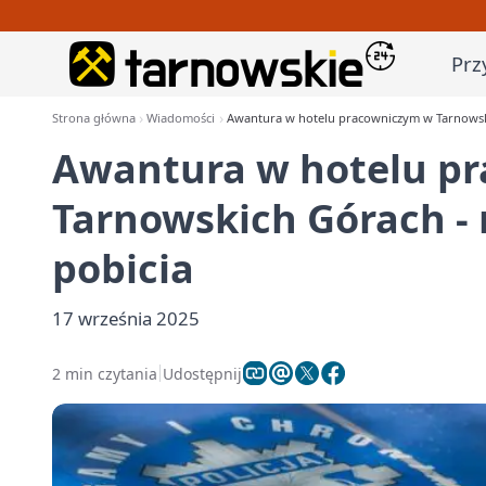
Prz
Strona główna
Wiadomości
Awantura w hotelu pracowniczym w Tarnowskic
Awantura w hotelu p
Tarnowskich Górach - n
pobicia
17 września 2025
2 min czytania
Udostępnij