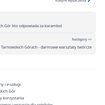
Kolejne wydarzenia
ch Gór kto odpowiada za karambol
Następny >>
 w Tarnowskich Górach - darmowe warsztaty twórcze
y i e-usługi
skich Gór
dy korzystania
remie i wsparcie dla rolników