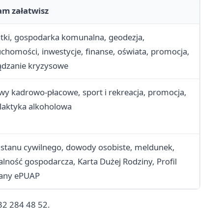
am załatwisz
tki, gospodarka komunalna, geodezja,
uchomości, inwestycje, finanse, oświata, promocja,
ądzanie kryzysowe
wy kadrowo-płacowe, sport i rekreacja, promocja,
ilaktyka alkoholowa
 stanu cywilnego, dowody osobiste, meldunek,
łalność gospodarcza, Karta Dużej Rodziny, Profil
any ePUAP
32 284 48 52.