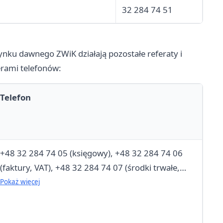
32 284 74 51
ku dawnego ZWiK działają pozostałe referaty i
erami telefonów:
Telefon
+48 32 284 74 05 (księgowy), +48 32 284 74 06
(faktury, VAT), +48 32 284 74 07 (środki trwałe,
przelewy), +48 32 284 74 10 (dochody), +48 32
Pokaż więcej
284 74 11 (wydatki)