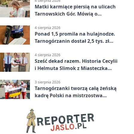
4 sierpnia 2026
Matki karmiące piersią na ulicach
Tarnowskich Gór. Mówią o
wsparciu
4 sierpnia 2026
Ponad 1,5 promila na hulajnodze.
Tarnogórzanin dostał 2,5 tys. zł
mandatu
4 sierpnia 2026
Sześć dekad razem. Historia Cecylii
i Helmuta Slimok z Miasteczka
Śląskiego
3 sierpnia 2026
Tarnogórzanki tworzą całą żeńską
kadrę Polski na mistrzostwa
Europy