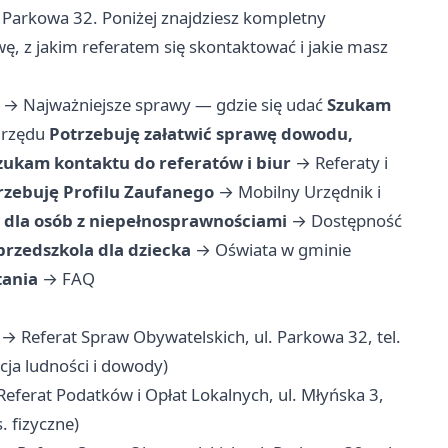
Parkowa 32. Poniżej znajdziesz kompletny
ę, z jakim referatem się skontaktować i jakie masz
→
Najważniejsze sprawy — gdzie się udać
Szukam
urzędu
Potrzebuję załatwić sprawę dowodu,
zukam kontaktu do referatów i biur
→
Referaty i
rzebuję Profilu Zaufanego
→
Mobilny Urzędnik i
la osób z niepełnosprawnościami
→
Dostępność
przedszkola dla dziecka
→
Oświata w gminie
tania
→
FAQ
→ Referat Spraw Obywatelskich, ul. Parkowa 32, tel.
cja ludności i dowody)
eferat Podatków i Opłat Lokalnych, ul. Młyńska 3,
. fizyczne)