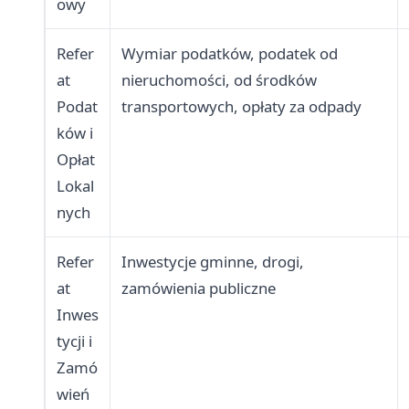
owy
Refer
Wymiar podatków, podatek od
at
nieruchomości, od środków
Podat
transportowych, opłaty za odpady
ków i
Opłat
Lokal
nych
Refer
Inwestycje gminne, drogi,
at
zamówienia publiczne
Inwes
tycji i
Zamó
wień