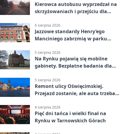
Kierowca autobusu wyprzedzał na
skrzyżowaniach i przejściu dla
pieszych
6 sierpnia 2026
Jazzowe standardy Henry’ego
Manciniego zabrzmią w parku
Pałacu w Rybnej
5 sierpnia 2026
Na Rynku pojawią się mobilne
gabinety. Bezpłatne badania dla
mieszkańców
5 sierpnia 2026
Remont ulicy Oświęcimskiej.
Przejazd zostanie, ale auta trzeba
przeparkować
4 sierpnia 2026
Pięć dni tańca i wielki finał na
Rynku w Tarnowskich Górach