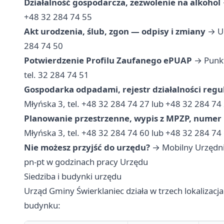
Działalność gospodarcza, zezwolenie na alkohol
+48 32 284 74 55
Akt urodzenia, ślub, zgon — odpisy i zmiany
→ Ur
284 74 50
Potwierdzenie Profilu Zaufanego ePUAP
→ Punkt
tel. 32 284 74 51
Gospodarka odpadami, rejestr działalności reg
Młyńska 3, tel. +48 32 284 74 27 lub +48 32 284 74
Planowanie przestrzenne, wypis z MPZP, nume
Młyńska 3, tel. +48 32 284 74 60 lub +48 32 284 74
Nie możesz przyjść do urzędu?
→ Mobilny Urzędni
pn-pt w godzinach pracy Urzędu
Siedziba i budynki urzędu
Urząd Gminy Świerklaniec działa w trzech lokalizacj
budynku: