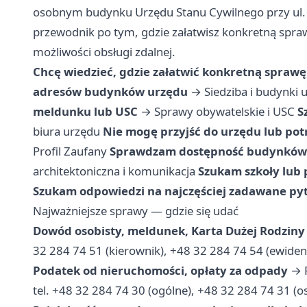
osobnym budynku Urzędu Stanu Cywilnego przy ul. 
przewodnik po tym, gdzie załatwisz konkretną spraw
możliwości obsługi zdalnej.
Chcę wiedzieć, gdzie załatwić konkretną sprawę
adresów budynków urzędu
→
Siedziba i budynki 
meldunku lub USC
→
Sprawy obywatelskie i USC
S
biura urzędu
Nie mogę przyjść do urzędu lub pot
Profil Zaufany
Sprawdzam dostępność budynków d
architektoniczna i komunikacja
Szukam szkoły lub 
Szukam odpowiedzi na najczęściej zadawane py
Najważniejsze sprawy — gdzie się udać
Dowód osobisty, meldunek, Karta Dużej Rodziny
32 284 74 51 (kierownik), +48 32 284 74 54 (ewiden
Podatek od nieruchomości, opłaty za odpady
→ R
tel. +48 32 284 74 30 (ogólne), +48 32 284 74 31 (os