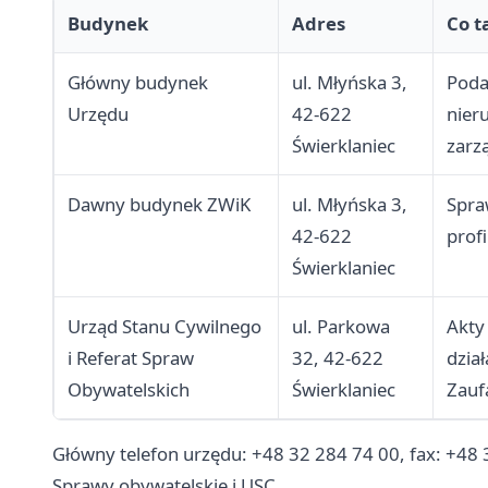
Budynek
Adres
Co t
Główny budynek
ul. Młyńska 3,
Poda
Urzędu
42-622
nier
Świerklaniec
zarz
Dawny budynek ZWiK
ul. Młyńska 3,
Spra
42-622
prof
Świerklaniec
Urząd Stanu Cywilnego
ul. Parkowa
Akty
i Referat Spraw
32, 42-622
dzia
Obywatelskich
Świerklaniec
Zauf
Główny telefon urzędu: +48 32 284 74 00, fax: +48 
Sprawy obywatelskie i USC