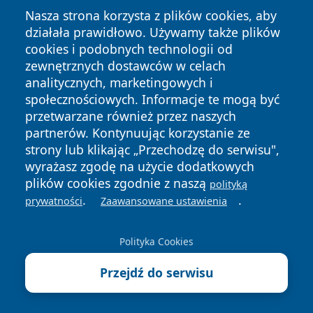
Nasza strona korzysta z plików cookies, aby
działała prawidłowo. Używamy także plików
cookies i podobnych technologii od
zewnętrznych dostawców w celach
Copyright © 2026 tarnowskie24.pl Wszystkie prawa
analitycznych, marketingowych i
zastrzeżone.
społecznościowych. Informacje te mogą być
przetwarzane również przez naszych
partnerów. Kontynuując korzystanie ze
Polityka
Polityka
News
Autorzy
strony lub klikając „Przechodzę do serwisu",
Prywatności
Cookies
wyrażasz zgodę na użycie dodatkowych
plików cookies zgodnie z naszą
polityką
.
.
prywatności
Zaawansowane ustawienia
Polityka Cookies
Przejdź do serwisu