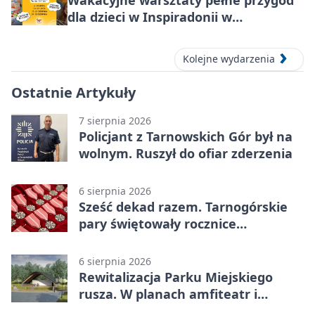
Wakacyjne warsztaty pełne przygód
dla dzieci w Inspiradonii w
Tarnowskich Górach
Kolejne wydarzenia
Ostatnie Artykuły
7 sierpnia 2026
Policjant z Tarnowskich Gór był na
wolnym. Ruszył do ofiar zderzenia
6 sierpnia 2026
Sześć dekad razem. Tarnogórskie
pary świętowały rocznice
małżeństwa
6 sierpnia 2026
Rewitalizacja Parku Miejskiego
rusza. W planach amfiteatr i
replika wąskotorówki