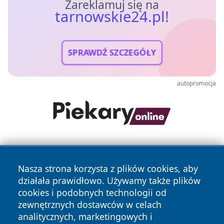
Zareklamuj się na
tarnowskie24.pl!
SPRAWDŹ SZCZEGÓŁY
autopromocja
Nasza strona korzysta z plików cookies, aby
działała prawidłowo. Używamy także plików
cookies i podobnych technologii od
zewnętrznych dostawców w celach
Copyright © 2026 tarnowskie24.pl Wszystkie prawa
analitycznych, marketingowych i
zastrzeżone.