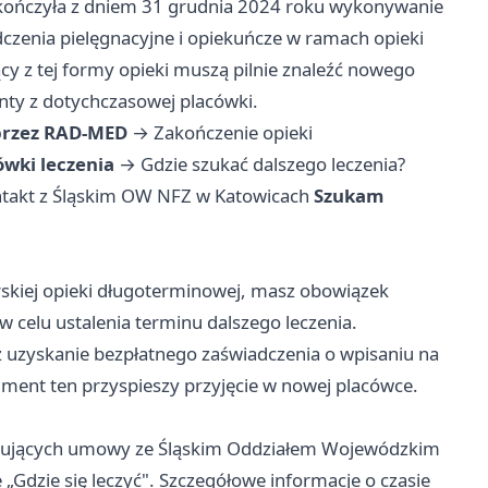
ończyła z dniem 31 grudnia 2024 roku wykonywanie
nia pielęgnacyjne i opiekuńcze w ramach opieki
cy z tej formy opieki muszą pilnie znaleźć nowego
ty z dotychczasowej placówki.
 przez RAD-MED
→
Zakończenie opieki
wki leczenia
→
Gdzie szukać dalszego leczenia?
takt z Śląskim OW NFZ w Katowicach
Szukam
rskiej opieki długoterminowej, masz obowiązek
 celu ustalenia terminu dalszego leczenia.
z uzyskanie bezpłatnego zaświadczenia o wpisaniu na
ument ten przyspieszy przyjęcie w nowej placówce.
lizujących umowy ze Śląskim Oddziałem Wojewódzkim
 „Gdzie się leczyć". Szczegółowe informacje o czasie