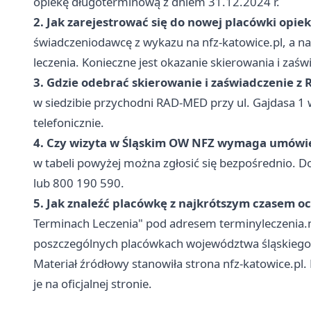
opiekę długoterminową z dniem 31.12.2024 r.
2. Jak zarejestrować się do nowej placówki opie
świadczeniodawcę z wykazu na nfz-katowice.pl, a nas
leczenia. Konieczne jest okazanie skierowania i zaśw
3. Gdzie odebrać skierowanie i zaświadczenie z
w siedzibie przychodni RAD-MED przy ul. Gajdasa 1
telefonicznie.
4. Czy wizyta w Śląskim OW NFZ wymaga umówi
w tabeli powyżej można zgłosić się bezpośrednio. Do
lub 800 190 590.
5. Jak znaleźć placówkę z najkrótszym czasem o
Terminach Leczenia" pod adresem terminyleczenia.n
poszczególnych placówkach województwa śląskiego
Materiał źródłowy stanowiła strona nfz-katowice.pl
je na oficjalnej stronie.