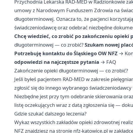
Przychodnia Lekarska RAD-MED w Radzionkowie zak
umowy z Narodowym Funduszem Zdrowia na świadcze
długoterminowej. Oznacza to, że pacjenci korzystają
świadczeniodawcę oraz odebrać niezbędne dokumen
Chcę wiedzieć, co zrobić po zakończeniu opieki
długoterminowej — co zrobić?
Szukam nowej placó
Potrzebuję kontaktu do Śląskiego OW NFZ
→
Kon
odpowiedzi na najczęstsze pytania
→
FAQ
Zakończenie opieki długoterminowej — co zrobić?
Jeśli byłeś pacjentem RAD-MED w zakresie pielęgnia
zgłosić się do innego wybranego świadczeniodawcy w
Niezbędne jest przy tym odebranie skierowania ora
listę oczekujących wraz z datą zgłoszenia się — dok
Gdzie szukać dalszego leczenia?
Wykaz wszystkich zakładów opieki zdrowotnej rea
NFZ znajdziesz na stronie nfz-katowice.pl w zakładce