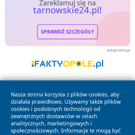
Zareklamuj się na
tarnowskie24.pl!
SPRAWDŹ SZCZEGÓŁY
autopromocja
Nasza strona korzysta z plików cookies, aby
działała prawidłowo. Używamy także plików
cookies i podobnych technologii od
zewnętrznych dostawców w celach
Copyright © 2026 tarnowskie24.pl Wszystkie prawa
analitycznych, marketingowych i
zastrzeżone.
społecznościowych. Informacje te mogą być