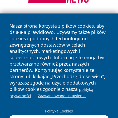
Nasza strona korzysta z plików cookies, aby
działała prawidłowo. Używamy także plików
cookies i podobnych technologii od
zewnętrznych dostawców w celach
Copyright © 2026 tarnowskie24.pl Wszystkie prawa
analitycznych, marketingowych i
zastrzeżone.
społecznościowych. Informacje te mogą być
przetwarzane również przez naszych
partnerów. Kontynuując korzystanie ze
Polityka
Polityka
News
Autorzy
strony lub klikając „Przechodzę do serwisu",
Prywatności
Cookies
wyrażasz zgodę na użycie dodatkowych
plików cookies zgodnie z naszą
polityką
.
.
prywatności
Zaawansowane ustawienia
Polityka Cookies