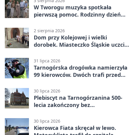
3 sierpnia 2026
W Tworogu muzyka spotkała
pierwszą pomoc. Rodzinny dzień
pełen atrakcji
2 sierpnia 2026
Dom przy Kolejowej i wielki
dorobek. Miasteczko Śląskie uczciło
ks. prof. Sobańskiego
31 lipca 2026
Tarnogórska drogówka namierzyła
99 kierowców. Dwóch trafi przed
sąd
30 lipca 2026
Plebiscyt na Tarnogórzanina 500-
lecia zakończony bez
rozstrzygnięcia
30 lipca 2026
Kierowca Fiata skręcał w lewo.