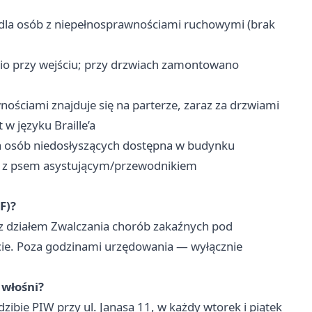
dla osób z niepełnosprawnościami ruchowymi (brak
nio przy wejściu; przy drzwiach zamontowano
ściami znajduje się na parterze, zaraz za drzwiami
 w języku Braille’a
a osób niedosłyszących dostępna w budynku
 z psem asystującym/przewodnikiem
F)?
z działem Zwalczania chorób zakaźnych pod
cie. Poza godzinami urzędowania — wyłącznie
 włośni?
ibie PIW przy ul. Janasa 11, w każdy wtorek i piątek