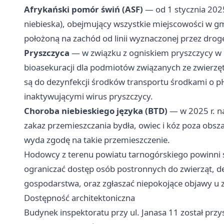
Afrykański pomór świń (ASF)
— od 1 stycznia 2025
niebieska), obejmujący wszystkie miejscowości w g
położoną na zachód od linii wyznaczonej przez drog
Pryszczyca
— w związku z ogniskiem pryszczycy 
bioasekuracji dla podmiotów związanych ze zwierz
są do dezynfekcji środków transportu środkami o 
inaktywującymi wirus pryszczycy.
Choroba niebieskiego języka (BTD)
— w 2025 r. n
zakaz przemieszczania bydła, owiec i kóz poza obsz
wyda zgodę na takie przemieszczenie.
Hodowcy z terenu powiatu tarnogórskiego powinni s
ograniczać dostęp osób postronnych do zwierząt, d
gospodarstwa, oraz zgłaszać niepokojące objawy u z
Dostępność architektoniczna
Budynek inspektoratu przy ul. Janasa 11 został prz