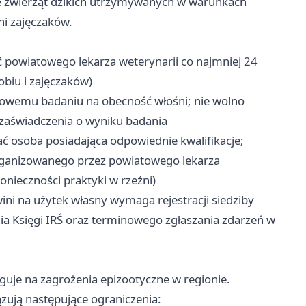
kże zwierząt dzikich utrzymywanych w warunkach
ani zajęczaków.
powiatowego lekarza weterynarii co najmniej 24
biu i zajęczaków)
wemu badaniu na obecność włośni; nie wolno
zaświadczenia o wyniku badania
 osoba posiadająca odpowiednie kwalifikacje;
organizowanego przez powiatowego lekarza
nieczności praktyki w rzeźni)
ni na użytek własny wymaga rejestracji siedziby
a Księgi IRŚ oraz terminowego zgłaszania zdarzeń w
guje na zagrożenia epizootyczne w regionie.
zują następujące ograniczenia: