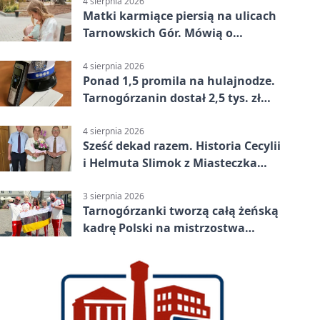
4 sierpnia 2026
Matki karmiące piersią na ulicach
Tarnowskich Gór. Mówią o
wsparciu
4 sierpnia 2026
Ponad 1,5 promila na hulajnodze.
Tarnogórzanin dostał 2,5 tys. zł
mandatu
4 sierpnia 2026
Sześć dekad razem. Historia Cecylii
i Helmuta Slimok z Miasteczka
Śląskiego
3 sierpnia 2026
Tarnogórzanki tworzą całą żeńską
kadrę Polski na mistrzostwa
Europy