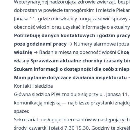
Weterynaryjnej nadzorująca zdrowie zwierząt, bez
dobrostan w powiecie tarnogórskim i mieście Piekary 
Janasa 11, gdzie mieszkańcy mogą załatwić sprawy
obecność włośni oraz uzyskać informacje o aktual
Potrzebuję danych kontaktowych i godzin prac
poza godzinami pracy
→
Numery alarmowe (poza 
włośnię
→
Badanie mięsa na obecność włośni
Chcę 
własny
Sprawdzam aktualne choroby i zasady bi
Szukam informacji o dostępności dla osób z ni
Mam pytanie dotyczące działania inspektoratu
Kontakt i siedziba
Główna siedziba PIW znajduje się przy ul. Janasa 11
komunikacją miejską — najbliższe przystanki znajduj
spacer.
Sekretariat obsługuje interesantów w następujących 
środy, czwartki i piątki 7.30 15.30. Godziny te okre