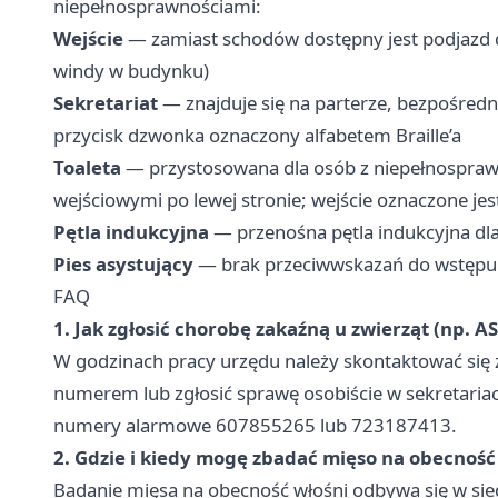
niepełnosprawnościami:
Wejście
— zamiast schodów dostępny jest podjazd 
windy w budynku)
Sekretariat
— znajduje się na parterze, bezpośred
przycisk dzwonka oznaczony alfabetem Braille’a
Toaleta
— przystosowana dla osób z niepełnosprawno
wejściowymi po lewej stronie; wejście oznaczone jest
Pętla indukcyjna
— przenośna pętla indukcyjna dl
Pies asystujący
— brak przeciwwskazań do wstępu
FAQ
1. Jak zgłosić chorobę zakaźną u zwierząt (np. AS
W godzinach pracy urzędu należy skontaktować się 
numerem lub zgłosić sprawę osobiście w sekretaria
numery alarmowe 607855265 lub 723187413.
2. Gdzie i kiedy mogę zbadać mięso na obecność
Badanie mięsa na obecność włośni odbywa się w siedz