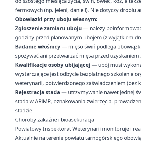
do szóstego miesiąca życia, świń, owiec, kóz, a ta
fermowych (np. jeleni, danieli). Nie dotyczy drobiu 
Obowiązki przy uboju własnym:
Zgłoszenie zamiaru uboju
— należy poinformować 
godziny przed planowanym ubojem (z wyjątkiem dro
Badanie włośnicy
— mięso świń podlega obowiązko
spożywać ani przetwarzać mięsa przed uzyskaniem 
Kwalifikacje osoby ubijającej
— ubój musi wykonać
wystarczające jest odbycie bezpłatnego szkolenia 
weterynarii, potwierdzonego zaświadczeniem (bez ko
Rejestracja stada
— utrzymywanie nawet jednej świ
stada w ARiMR, oznakowania zwierzęcia, prowadzeni
stadzie
Choroby zakaźne i bioasekuracja
Powiatowy Inspektorat Weterynarii monitoruje i rea
Aktualnie na terenie powiatu tarnogórskiego obowią