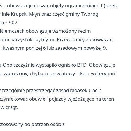
 r. obowiązuje obszar objęty ograniczeniami I (strefa
minie Krupski Młyn oraz część gminy Tworóg
ę nr 907.
w Niemczech obowiązuje wzmożony reżim
ętami parzystokopytnymi. Przewoźnicy zobowiązani
pH kwaśnym poniżej 6 lub zasadowym powyżej 9,
a Opolszczyźnie wystąpiło ognisko BTD. Obowiązuje
ar zagrożony, chyba że powiatowy lekarz weterynarii
zczególnie przestrzegać zasad bioasekuracji:
ezynfekować obuwie i pojazdy wjeżdżające na teren
wierząt.
ystosowany do potrzeb osób z