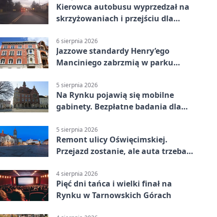
Kierowca autobusu wyprzedzał na
skrzyżowaniach i przejściu dla
pieszych
6 sierpnia 2026
Jazzowe standardy Henry’ego
Manciniego zabrzmią w parku
Pałacu w Rybnej
5 sierpnia 2026
Na Rynku pojawią się mobilne
gabinety. Bezpłatne badania dla
mieszkańców
5 sierpnia 2026
Remont ulicy Oświęcimskiej.
Przejazd zostanie, ale auta trzeba
przeparkować
4 sierpnia 2026
Pięć dni tańca i wielki finał na
Rynku w Tarnowskich Górach