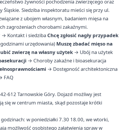
pieczeństwo żywności pochodzenia zwierzęcego oraz
Śląskie. Siedziba inspektoratu mieści się przy ul.
 związane z ubojem własnym, badaniem mięsa na
nych zagrożeniach chorobami zakaźnymi.
y
→
Kontakt i siedziba
Chcę zgłosić nagły przypadek
godzinami urzędowania)
Muszę zbadać mięso na
ubić zwierzę na własny użytek
→
Ubój na użytek
oasekuracji
→
Choroby zakaźne i bioasekuracja
epełnosprawnościami
→
Dostępność architektoniczna
→
FAQ
, 42-612 Tarnowskie Góry. Dojazd możliwy jest
ą się w centrum miasta, skąd pozostaje krótki
godzinach: w poniedziałki 7.30 18.00, we wtorki,
ślają możliwość osobistego załatwienia spraw w