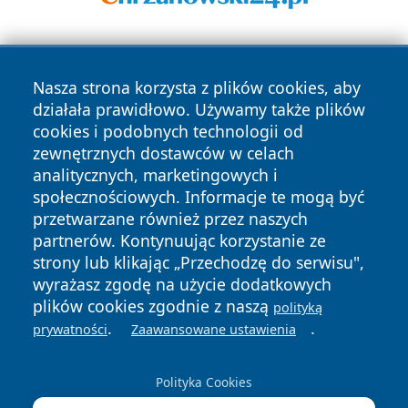
Nasza strona korzysta z plików cookies, aby
działała prawidłowo. Używamy także plików
cookies i podobnych technologii od
zewnętrznych dostawców w celach
Copyright © 2026 tarnowskie24.pl Wszystkie prawa
analitycznych, marketingowych i
zastrzeżone.
społecznościowych. Informacje te mogą być
przetwarzane również przez naszych
partnerów. Kontynuując korzystanie ze
Polityka
Polityka
News
Autorzy
strony lub klikając „Przechodzę do serwisu",
Prywatności
Cookies
wyrażasz zgodę na użycie dodatkowych
plików cookies zgodnie z naszą
polityką
.
.
prywatności
Zaawansowane ustawienia
Polityka Cookies