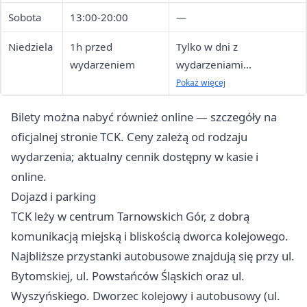
Sobota
13:00-20:00
—
Niedziela
1h przed
Tylko w dni z
wydarzeniem
wydarzeniami
artystycznymi; bez
Pokaż więcej
wydarzeń kasa nieczynna
Bilety można nabyć również online — szczegóły na
oficjalnej stronie TCK. Ceny zależą od rodzaju
wydarzenia; aktualny cennik dostępny w kasie i
online.
Dojazd i parking
TCK leży w centrum Tarnowskich Gór, z dobrą
komunikacją miejską i bliskością dworca kolejowego.
Najbliższe przystanki autobusowe znajdują się przy ul.
Bytomskiej, ul. Powstańców Śląskich oraz ul.
Wyszyńskiego. Dworzec kolejowy i autobusowy (ul.