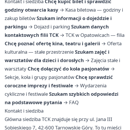
Kontakt i siedziba
Chcę kupić bilet i sprawdzić
godziny otwarcia kasy
→
Kasa biletowa — godziny i
zakup biletów
Szukam informacji o dojeździe i
parkingu
→
Dojazd i parking
Szukam danych
kontaktowych filii TCK
→
TCK w Opatowicach — filia
Chcę poznać ofertę kina, teatru i galerii
→
Oferta
kulturalna — stałe przestrzenie
Szukam zajęć i
warsztatów dla dzieci i dorosłych
→
Zajęcia stałe i
warsztaty
Chcę dołączyć do koła pasjonatów
→
Sekcje, koła i grupy pasjonatów
Chcę sprawdzić
coroczne imprezy i festiwale
→
Wydarzenia
cykliczne i festiwale
Szukam szybkich odpowiedzi
na podstawowe pytania
→
FAQ
Kontakt i siedziba
Główna siedziba TCK znajduje się przy ul. Jana III
Sobieskiego 7, 42-600 Tarnowskie Góry. To tu mieści