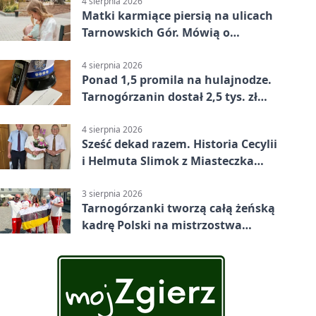
4 sierpnia 2026
Matki karmiące piersią na ulicach
Tarnowskich Gór. Mówią o
wsparciu
4 sierpnia 2026
Ponad 1,5 promila na hulajnodze.
Tarnogórzanin dostał 2,5 tys. zł
mandatu
4 sierpnia 2026
Sześć dekad razem. Historia Cecylii
i Helmuta Slimok z Miasteczka
Śląskiego
3 sierpnia 2026
Tarnogórzanki tworzą całą żeńską
kadrę Polski na mistrzostwa
Europy