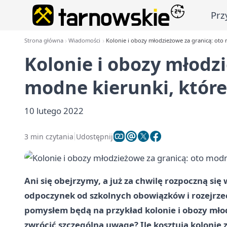
Prz
Strona główna
Wiadomości
Kolonie i obozy młodzieżowe za granicą: oto
Kolonie i obozy młodz
modne kierunki, któr
10 lutego 2022
3 min czytania
Udostępnij
Ani się obejrzymy, a już za chwilę rozpoczną s
odpoczynek od szkolnych obowiązków i rozejrze
pomysłem będą na przykład kolonie i obozy młod
zwrócić szczególną uwagę? Ile kosztują kolonie