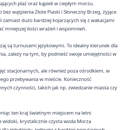
ających plaż oraz kąpieli w ciepłym morzu.
 bez wątpienia Złote Piaski i Słoneczny Brzeg, żyjące
i zamiast dużo bardziej kojarzących się z wakacjami
ć mniejszej ilości wrażeń i wspomnień.
j są turnusami językowymi. To idealny kierunek dla
ia, zależy na tym, by podnieść swoje umiejętności w
jęć stacjonarnych, ale również poza ośrodkiem, w
kłego przebywania w mieście. Konieczność
ych czynności, takich jak np. zwiedzanie miasta czy
yniąc ten kraj świetnym miejscem na letni
 widoki, krystalicznie czysta woda Morza
e dla młodzieży. Jednymi z bardziej popularnych