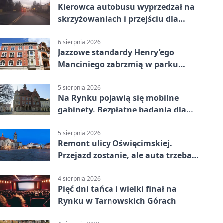
Kierowca autobusu wyprzedzał na
skrzyżowaniach i przejściu dla
pieszych
6 sierpnia 2026
Jazzowe standardy Henry’ego
Manciniego zabrzmią w parku
Pałacu w Rybnej
5 sierpnia 2026
Na Rynku pojawią się mobilne
gabinety. Bezpłatne badania dla
mieszkańców
5 sierpnia 2026
Remont ulicy Oświęcimskiej.
Przejazd zostanie, ale auta trzeba
przeparkować
4 sierpnia 2026
Pięć dni tańca i wielki finał na
Rynku w Tarnowskich Górach