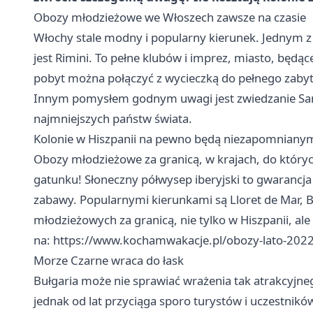
Obozy młodzieżowe we Włoszech zawsze na czasie
Włochy stale modny i popularny kierunek. Jednym
jest Rimini. To pełne klubów i imprez, miasto, będąc
pobyt można połączyć z wycieczką do pełnego zaby
Innym pomysłem godnym uwagi jest zwiedzanie San
najmniejszych państw świata.
Kolonie w Hiszpanii na pewno będą niezapomniany
Obozy młodzieżowe za granicą, w krajach, do który
gatunku! Słoneczny półwysep iberyjski to gwarancja
zabawy. Popularnymi kierunkami są Lloret de Mar, 
młodzieżowych za granicą, nie tylko w Hiszpanii, ale
na:
https://www.kochamwakacje.pl/obozy-lato-202
Morze Czarne wraca do łask
Bułgaria może nie sprawiać wrażenia tak atrakcyjneg
jednak od lat przyciąga sporo turystów i uczestnikó