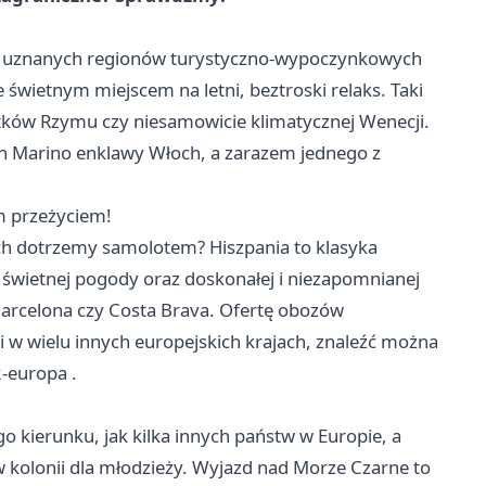
 z uznanych regionów turystyczno-wypoczynkowych
e świetnym miejscem na letni, beztroski relaks. Taki
tków Rzymu czy niesamowicie klimatycznej Wenecji.
 Marino enklawy Włoch, a zarazem jednego z
m przeżyciem!
ch dotrzemy samolotem? Hiszpania to klasyka
 świetnej pogody oraz doskonałej i niezapomnianej
Barcelona czy Costa Brava. Ofertę obozów
 i w wielu innych europejskich krajach, znaleźć można
2-europa
.
o kierunku, jak kilka innych państw w Europie, a
w kolonii dla młodzieży. Wyjazd nad Morze Czarne to