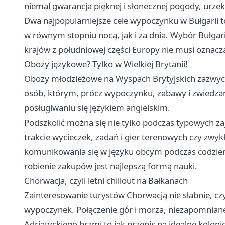
niemal gwarancja pięknej i słonecznej pogody, urzek
Dwa najpopularniejsze cele wypoczynku w Bułgarii to
w równym stopniu nocą, jak i za dnia. Wybór Bułgari
krajów z południowej części Europy nie musi oznacza
Obozy językowe? Tylko w Wielkiej Brytanii!
Obozy młodzieżowe na Wyspach Brytyjskich zazwycza
osób, którym, prócz wypoczynku, zabawy i zwiedzan
posługiwaniu się językiem angielskim.
Podszkolić można się nie tylko podczas typowych za
trakcie wycieczek, zadań i gier terenowych czy zwy
komunikowania się w języku obcym podczas codzienn
robienie zakupów jest najlepszą formą nauki.
Chorwacja, czyli letni chillout na Bałkanach
Zainteresowanie turystów Chorwacją nie słabnie, cz
wypoczynek. Połączenie gór i morza, niezapomniane
Adriatyckiego brzmi to jak przepis na idealne koloni