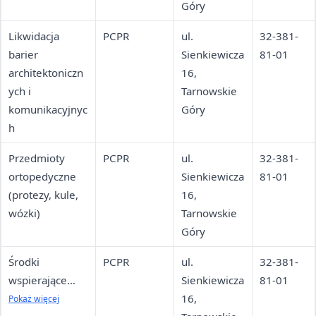
Góry
Likwidacja
PCPR
ul.
32-381-
barier
Sienkiewicza
81-01
architektoniczn
16,
ych i
Tarnowskie
komunikacyjnyc
Góry
h
Przedmioty
PCPR
ul.
32-381-
ortopedyczne
Sienkiewicza
81-01
(protezy, kule,
16,
wózki)
Tarnowskie
Góry
Środki
PCPR
ul.
32-381-
wspierające
Sienkiewicza
81-01
rehabilitację
16,
Pokaż więcej