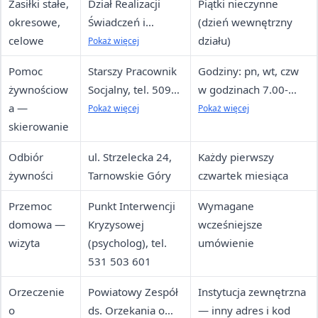
Zasiłki stałe,
Dział Realizacji
Piątki nieczynne
okresowe,
Świadczeń i
(dzień wewnętrzny
celowe
Dodatków, tel. 32
działu)
Pokaż więcej
286 65 44 wew.
Pomoc
Starszy Pracownik
Godziny: pn, wt, czw
22, 30
żywnościow
Socjalny, tel. 509
w godzinach 7.00-
a —
819 564;
15.00; śr w godzinach
Pokaż więcej
Pokaż więcej
skierowanie
Pracownik
7.00-17.00; pt w
Socjalny, tel. 506
godzinach 7.00-13.00
Odbiór
ul. Strzelecka 24,
Każdy pierwszy
615 274
żywności
Tarnowskie Góry
czwartek miesiąca
Przemoc
Punkt Interwencji
Wymagane
domowa —
Kryzysowej
wcześniejsze
wizyta
(psycholog), tel.
umówienie
531 503 601
Orzeczenie
Powiatowy Zespół
Instytucja zewnętrzna
o
ds. Orzekania o
— inny adres i kod