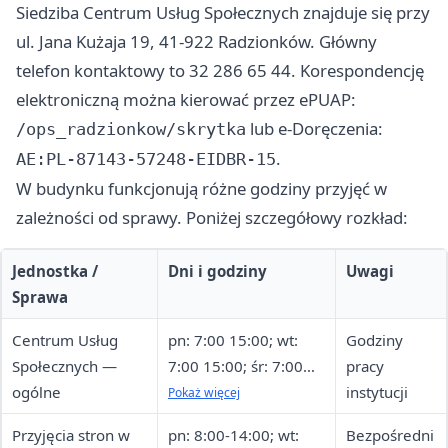
Siedziba Centrum Usług Społecznych znajduje się przy
ul. Jana Kużaja 19, 41-922 Radzionków. Główny
telefon kontaktowy to 32 286 65 44. Korespondencję
elektroniczną można kierować przez ePUAP:
lub e-Doręczenia:
/ops_radzionkow/skrytka
.
AE:PL-87143-57248-EIDBR-15
W budynku funkcjonują różne godziny przyjęć w
zależności od sprawy. Poniżej szczegółowy rozkład:
Jednostka /
Dni i godziny
Uwagi
Sprawa
Centrum Usług
pn: 7:00 15:00; wt:
Godziny
Społecznych —
7:00 15:00; śr: 7:00
pracy
ogólne
17:00; czw: 7:00
instytucji
Pokaż więcej
15:00; pt: 7:00 13:00
Przyjęcia stron w
pn: 8:00-14:00; wt:
Bezpośredni