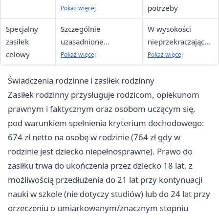
opał, odzież, drobne
potrzeby
Pokaż więcej
remonty, pogrzeb
Specjalny
Szczególnie
W wysokości
zasiłek
uzasadnione
nieprzekraczającej
celowy
przypadki przy
odpowiednio
Pokaż więcej
Pokaż więcej
dochodach
kryterium
Świadczenia rodzinne i zasiłek rodzinny
przekraczających
dochodowego
kryterium
osoby samotnie
Zasiłek rodzinny przysługuje rodzicom, opiekunom
gospodarującej lub
prawnym i faktycznym oraz osobom uczącym się,
rodziny, który nie
pod warunkiem spełnienia kryterium dochodowego:
podlega zwrotowi.
674 zł netto na osobę w rodzinie (764 zł gdy w
rodzinie jest dziecko niepełnosprawne). Prawo do
zasiłku trwa do ukończenia przez dziecko 18 lat, z
możliwością przedłużenia do 21 lat przy kontynuacji
nauki w szkole (nie dotyczy studiów) lub do 24 lat przy
orzeczeniu o umiarkowanym/znacznym stopniu