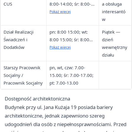
CUS
8:00-14:00; śr: 8:00-
a obsługa
16:00; czw: 8:00-
interesantó
Pokaż więcej
14:00; pt: 8:00-12:00
w
Dział Realizacji
pn: 8:00 15:00; wt:
Piątek —
Świadczeń i
8:00 15:00; śr: 8:00
dzień
Dodatków
17:00; czw: 8:00
wewnętrzny
Pokaż więcej
15:00; pt: nieczynne
działu
Starszy Pracownik
pn, wt, czw: 7.00-
Socjalny /
15.00; śr: 7.00-17.00;
Pracownik Socjalny
pt: 7.00-13.00
Dostępność architektoniczna
Budynek przy ul. Jana Kużaja 19 posiada bariery
architektoniczne, jednak zapewniono szereg
udogodnień dla osób z niepełnosprawnościami. Przed