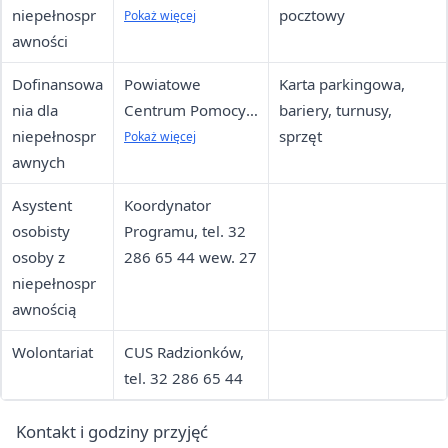
niepełnospr
Niepełnosprawnoś
pocztowy
Pokaż więcej
awności
ci, ul. Sienkiewicza
16, Tarnowskie
Dofinansowa
Powiatowe
Karta parkingowa,
Góry, tel. 32-381-
nia dla
Centrum Pomocy
bariery, turnusy,
81-01
niepełnospr
Rodzinie, ul.
sprzęt
Pokaż więcej
awnych
Sienkiewicza 16,
Tarnowskie Góry,
Asystent
Koordynator
tel. 32-381-81-01
osobisty
Programu, tel. 32
osoby z
286 65 44 wew. 27
niepełnospr
awnością
Wolontariat
CUS Radzionków,
tel. 32 286 65 44
Kontakt i godziny przyjęć