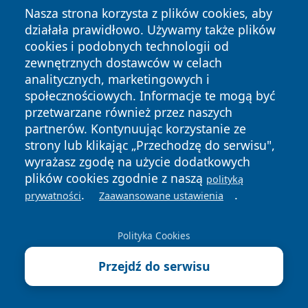
Nasza strona korzysta z plików cookies, aby
Należy zadzwonić pod numer 531 503 601 w celu
działała prawidłowo. Używamy także plików
umówienia wizyty u psychologa w Punkcie Interwencji
cookies i podobnych technologii od
Kryzysowej. W nagłych przypadkach — Telefon
zewnętrznych dostawców w celach
analitycznych, marketingowych i
Zaufania 116 123 lub 112.
społecznościowych. Informacje te mogą być
8. Czy CUS Radzionków pomaga osobom
przetwarzane również przez naszych
bezrobotnym?
partnerów. Kontynuując korzystanie ze
Tak, poprzez prace społecznie użyteczne realizowane
strony lub klikając „Przechodzę do serwisu",
w porozumieniu z PUP Tarnowskie Góry. Uczestnicy
wyrażasz zgodę na użycie dodatkowych
plików cookies zgodnie z naszą
zachowują status bezrobotnego i ubezpieczenie
polityką
.
.
prywatności
Zaawansowane ustawienia
zdrowotne.
Materiał źródłowy stanowiła strona
Polityka Cookies
cus.radzionkow.pl. Dane mogą się zmieniać; pamiętaj,
warto sprawdzić je na oficjalnej stronie.
Przejdź do serwisu
Autor:
redakcja tarnowskie24