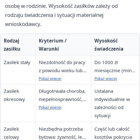
osobę w rodzinie. Wysokość zasiłków zależy od
rodzaju świadczenia i sytuacji materialnej
wnioskodawcy.
Rodzaj
Kryterium /
Wysokość
zasiłku
Warunki
świadczenia
Zasiłek stały
Niezdolność do pracy
Do 1000 zł
z powodu wieku lub
miesięcznie (min.
całkowita niezdolność;
100 zł); różnica
Pokaż więcej
Pokaż więcej
dochód poniżej
między 130%
Zasiłek
Długotrwała choroba,
Ustalana
kryterium
kryterium a
okresowy
niepełnosprawność,
indywidualnie w
dochodem
bezrobocie, utrata
zależności od
Pokaż więcej
praw do innych
sytuacji
świadczeń
Zasiłek
Niezbędna potrzeba
Część lub całość
celowy
bytowa: żywność, leki,
kosztów pokrycia