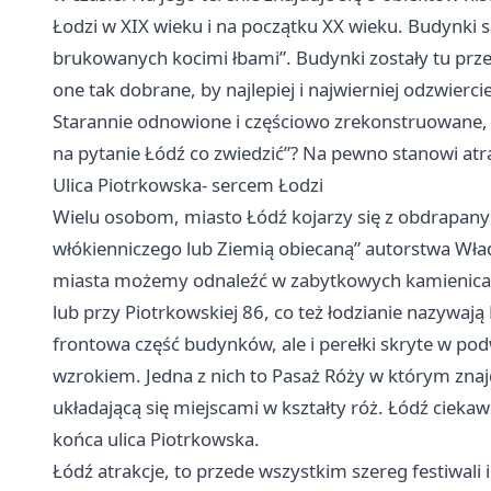
Łodzi w XIX wieku i na początku XX wieku. Budynki 
brukowanych kocimi łbami”. Budynki zostały tu przeni
one tak dobrane, by najlepiej i najwierniej odzwierc
Starannie odnowione i częściowo zrekonstruowane, 
na pytanie Łódź co zwiedzić”? Na pewno stanowi atra
Ulica Piotrkowska- sercem Łodzi
Wielu osobom, miasto Łódź kojarzy się z obdrapa
włókienniczego lub Ziemią obiecaną” autorstwa Wład
miasta możemy odnaleźć w zabytkowych kamienicach 
lub przy Piotrkowskiej 86, co też łodzianie nazywaj
frontowa część budynków, ale i perełki skryte w po
wzrokiem. Jedna z nich to Pasaż Róży w którym znaj
układającą się miejscami w kształty róż. Łódź ciekaw
końca ulica Piotrkowska.
Łódź atrakcje, to przede wszystkim szereg festiwali 