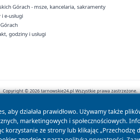
skich Górach - msze, kancelaria, sakramenty
i e-usługi
 Górach
kt, godziny i usługi
Copyright © 2026 tarnowskie24.pl Wszystkie prawa zastrzeżone.
es, aby działała prawidłowo. Używamy także plik
News
Autorzy
Polityka Prywatności
Polityka Cookie
cznych, marketingowych i społecznościowych. Inf
 korzystanie ze strony lub klikając „Przechodzę 
ookies zgodnie z naszą
polityką prywatności
.
Zaaw