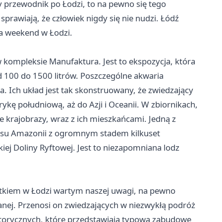
ry przewodnik po Łodzi, to na pewno się tego
 sprawiają, że człowiek nigdy się nie nudzi. Łódź
a weekend w Łodzi.
w kompleksie Manufaktura. Jest to ekspozycja, która
d 100 do 1500 litrów. Poszczególne akwaria
. Ich układ jest tak skonstruowany, że zwiedzający
kę południową, aż do Azji i Oceanii. W zbiornikach,
 krajobrazy, wraz z ich mieszkańcami. Jedną z
lasu Amazonii z ogromnym stadem kilkuset
iej Doliny Ryftowej. Jest to niezapomniana lodz
ytkiem w Łodzi wartym naszej uwagi, na pewno
anej. Przenosi on zwiedzających w niezwykłą podróż
historycznych, które przedstawiają typową zabudowę