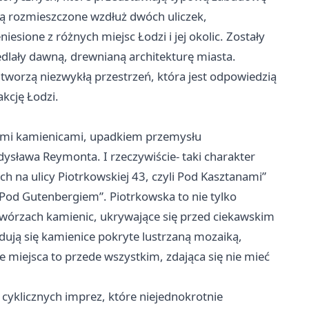
są rozmieszczone wzdłuż dwóch uliczek,
esione z różnych miejsc Łodzi i jej okolic. Zostały
iedlały dawną, drewnianą architekturę miasta.
tworzą niezwykłą przestrzeń, która jest odpowiedzią
kcję Łodzi.
nymi kamienicami, upadkiem przemysłu
ysława Reymonta. I rzeczywiście- taki charakter
na ulicy Piotrkowskiej 43, czyli Pod Kasztanami”
ą Pod Gutenbergiem”. Piotrkowska to nie tylko
dwórzach kamienic, ukrywające się przed ciekawskim
dują się kamienice pokryte lustrzaną mozaiką,
e miejsca to przede wszystkim, zdająca się nie mieć
i cyklicznych imprez, które niejednokrotnie