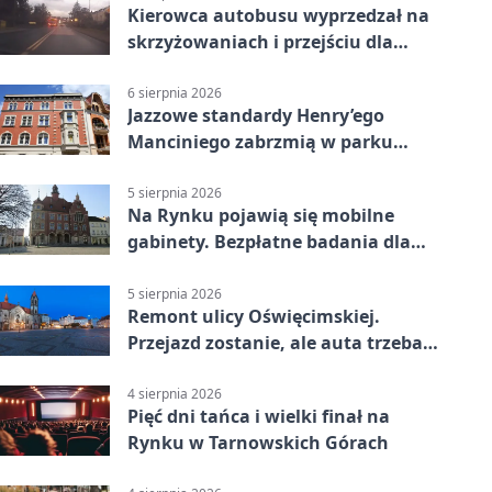
Kierowca autobusu wyprzedzał na
skrzyżowaniach i przejściu dla
pieszych
6 sierpnia 2026
Jazzowe standardy Henry’ego
Manciniego zabrzmią w parku
Pałacu w Rybnej
5 sierpnia 2026
Na Rynku pojawią się mobilne
gabinety. Bezpłatne badania dla
mieszkańców
5 sierpnia 2026
Remont ulicy Oświęcimskiej.
Przejazd zostanie, ale auta trzeba
przeparkować
4 sierpnia 2026
Pięć dni tańca i wielki finał na
Rynku w Tarnowskich Górach