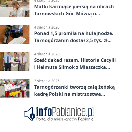
4 sierpnia 2026
Matki karmiące piersią na ulicach
Tarnowskich Gór. Mówią o
wsparciu
4 sierpnia 2026
Ponad 1,5 promila na hulajnodze.
Tarnogórzanin dostał 2,5 tys. zł
mandatu
4 sierpnia 2026
Sześć dekad razem. Historia Cecylii
i Helmuta Slimok z Miasteczka
Śląskiego
3 sierpnia 2026
Tarnogórzanki tworzą całą żeńską
kadrę Polski na mistrzostwa
Europy