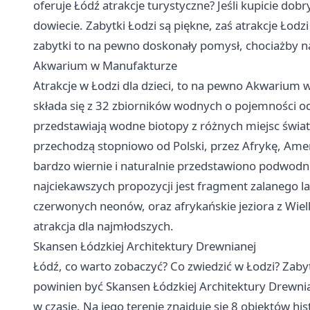
oferuje Łódź atrakcje turystyczne? Jeśli kupicie dob
dowiecie. Zabytki Łodzi są piękne, zaś atrakcje Łodzi
zabytki to na pewno doskonały pomysł, chociażby n
Akwarium w Manufakturze
Atrakcje w Łodzi dla dzieci, to na pewno Akwarium 
składa się z 32 zbiorników wodnych o pojemności o
przedstawiają wodne biotopy z różnych miejsc świata
przechodzą stopniowo od Polski, przez Afrykę, Amery
bardzo wiernie i naturalnie przedstawiono podwodne
najciekawszych propozycji jest fragment zalanego 
czerwonych neonów, oraz afrykańskie jeziora z Wielk
atrakcja dla najmłodszych.
Skansen Łódzkiej Architektury Drewnianej
Łódź, co warto zobaczyć? Co zwiedzić w Łodzi? Zab
powinien być Skansen Łódzkiej Architektury Drewni
w czasie. Na jego terenie znajduje się 8 obiektów 