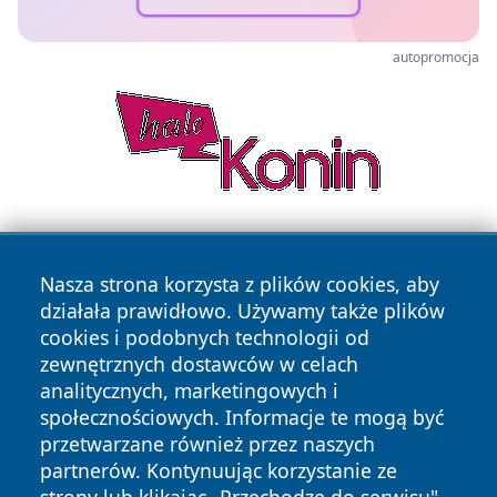
autopromocja
Nasza strona korzysta z plików cookies, aby
działała prawidłowo. Używamy także plików
cookies i podobnych technologii od
zewnętrznych dostawców w celach
Copyright © 2026 tarnowskie24.pl Wszystkie prawa
analitycznych, marketingowych i
zastrzeżone.
społecznościowych. Informacje te mogą być
przetwarzane również przez naszych
partnerów. Kontynuując korzystanie ze
Polityka
Polityka
News
Autorzy