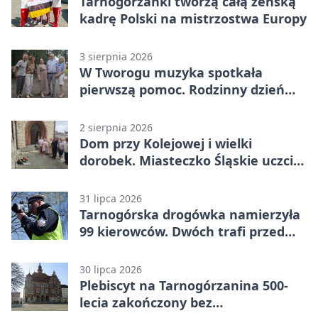
Tarnogórzanki tworzą całą żeńską
kadrę Polski na mistrzostwa Europy
3 sierpnia 2026
W Tworogu muzyka spotkała
pierwszą pomoc. Rodzinny dzień
pełen atrakcji
2 sierpnia 2026
Dom przy Kolejowej i wielki
dorobek. Miasteczko Śląskie uczciło
ks. prof. Sobańskiego
31 lipca 2026
Tarnogórska drogówka namierzyła
99 kierowców. Dwóch trafi przed
sąd
30 lipca 2026
Plebiscyt na Tarnogórzanina 500-
lecia zakończony bez