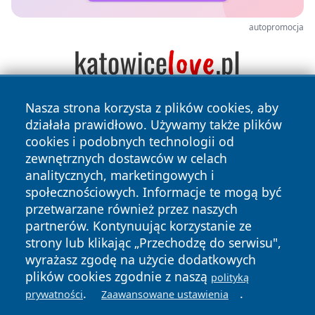
autopromocja
Nasza strona korzysta z plików cookies, aby
działała prawidłowo. Używamy także plików
cookies i podobnych technologii od
zewnętrznych dostawców w celach
analitycznych, marketingowych i
społecznościowych. Informacje te mogą być
Copyright © 2026 tarnowskie24.pl Wszystkie prawa
przetwarzane również przez naszych
zastrzeżone.
partnerów. Kontynuując korzystanie ze
strony lub klikając „Przechodzę do serwisu",
wyrażasz zgodę na użycie dodatkowych
Polityka
Polityka
News
Autorzy
plików cookies zgodnie z naszą
Prywatności
Cookies
polityką
.
.
prywatności
Zaawansowane ustawienia