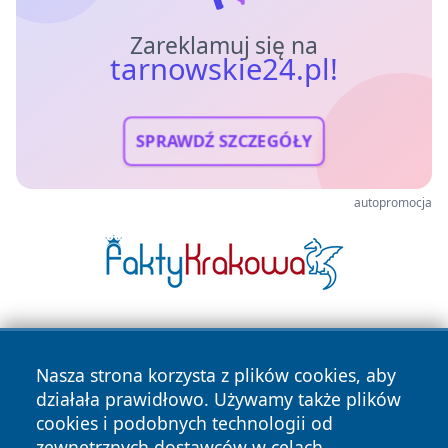
Zareklamuj się na
tarnowskie24.pl!
SPRAWDŹ SZCZEGÓŁY
autopromocja
Nasza strona korzysta z plików cookies, aby
działała prawidłowo. Używamy także plików
cookies i podobnych technologii od
zewnętrznych dostawców w celach