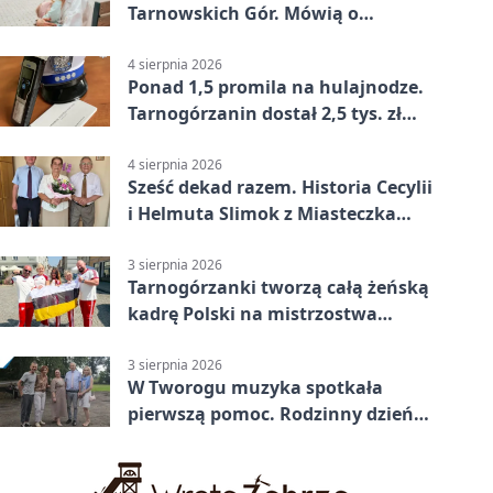
Tarnowskich Gór. Mówią o
wsparciu
4 sierpnia 2026
Ponad 1,5 promila na hulajnodze.
Tarnogórzanin dostał 2,5 tys. zł
mandatu
4 sierpnia 2026
Sześć dekad razem. Historia Cecylii
i Helmuta Slimok z Miasteczka
Śląskiego
3 sierpnia 2026
Tarnogórzanki tworzą całą żeńską
kadrę Polski na mistrzostwa
Europy
3 sierpnia 2026
W Tworogu muzyka spotkała
pierwszą pomoc. Rodzinny dzień
pełen atrakcji