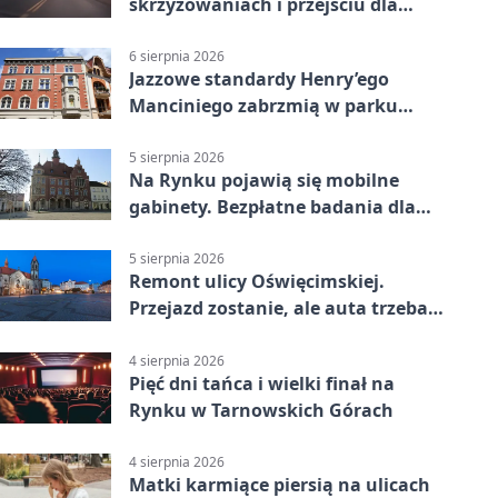
skrzyżowaniach i przejściu dla
pieszych
6 sierpnia 2026
Jazzowe standardy Henry’ego
Manciniego zabrzmią w parku
Pałacu w Rybnej
5 sierpnia 2026
Na Rynku pojawią się mobilne
gabinety. Bezpłatne badania dla
mieszkańców
5 sierpnia 2026
Remont ulicy Oświęcimskiej.
Przejazd zostanie, ale auta trzeba
przeparkować
4 sierpnia 2026
Pięć dni tańca i wielki finał na
Rynku w Tarnowskich Górach
4 sierpnia 2026
Matki karmiące piersią na ulicach