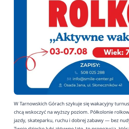
W Tarnowskich Górach szykuje się wakacyjny turnus dl
chcą wskoczyć na wyższy poziom. Półkolonie rolkow
jazdy, skateparku, ruchu i dobrej zabawy — bez nud
Twoje dziecko lubi aktywne lato, to propozycja, któ