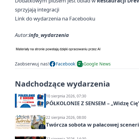
Dodatkowym plusem jest obiad w
Restauracji Dre
sprzyjają integracji
Link do wydarzenia na Facebooku
Autor:
info_wydarzenia
Zaobserwuj nas!
Facebook
Google News
Nadchodzące wydarzenia
10 sierpnia 2026, 07:30
PÓŁKOLONIE Z SENSEM – „Widzę Cię
22 sierpnia 2026, 08:00
Twórcza sobota w pałacowej scenerii
22 sierpnia 2026, 14:30