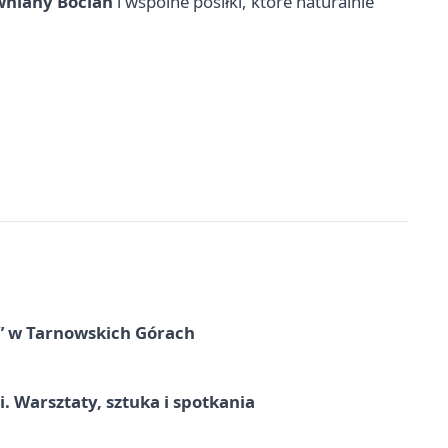
wniany Bocian
i wspólne posiłki, które naturalnie
” w Tarnowskich Górach
. Warsztaty, sztuka i spotkania