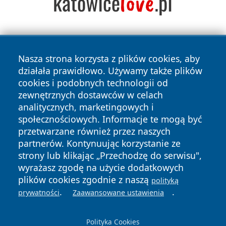
Nasza strona korzysta z plików cookies, aby
działała prawidłowo. Używamy także plików
cookies i podobnych technologii od
zewnętrznych dostawców w celach
Copyright © 2026 tarnowskie24.pl Wszystkie prawa
analitycznych, marketingowych i
zastrzeżone.
społecznościowych. Informacje te mogą być
przetwarzane również przez naszych
partnerów. Kontynuując korzystanie ze
Polityka
Polityka
News
Autorzy
strony lub klikając „Przechodzę do serwisu",
Prywatności
Cookies
wyrażasz zgodę na użycie dodatkowych
plików cookies zgodnie z naszą
polityką
.
.
prywatności
Zaawansowane ustawienia
Polityka Cookies