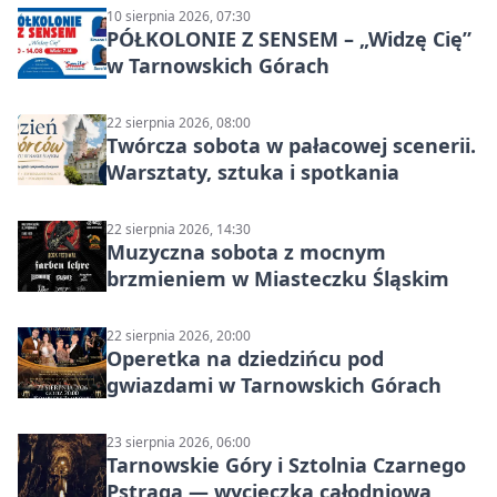
10 sierpnia 2026, 07:30
PÓŁKOLONIE Z SENSEM – „Widzę Cię”
w Tarnowskich Górach
22 sierpnia 2026, 08:00
Twórcza sobota w pałacowej scenerii.
Warsztaty, sztuka i spotkania
22 sierpnia 2026, 14:30
Muzyczna sobota z mocnym
brzmieniem w Miasteczku Śląskim
22 sierpnia 2026, 20:00
Operetka na dziedzińcu pod
gwiazdami w Tarnowskich Górach
23 sierpnia 2026, 06:00
Tarnowskie Góry i Sztolnia Czarnego
Pstrąga — wycieczka całodniowa