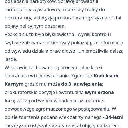
posiadania narkotyków. Sprawę prowadzili
tarnogórscy wywiadowcy; materiały trafiły do
prokuratury, a decyzją prokuratora mężczyzna został
objęty policyjnym dozorem.
Reakcja służb była błyskawiczna - wynik kontroli i
szybkie zatrzymanie kierowcy pokazują, że informacja
od wywiadu działała prawidłowo i uniemożliwiła dalszą
jazdę.
W sprawie zachowane są proceduralne kroki -
pobranie krwi i przesłuchanie. Zgodnie z
Kodeksem
Karnym
grozić mu może
do 3 lat więzienia
;
prokuratorskie decyzje i ewentualna
wymierzoną
karę
zależą od wyników badań oraz materiału
dowodowego zgromadzonego w postępowaniu. W
opisie zdarzenia podano wiek zatrzymanego -
34-letni
mężczyzna usłyszał zarzuty i został objęty nadzorem.