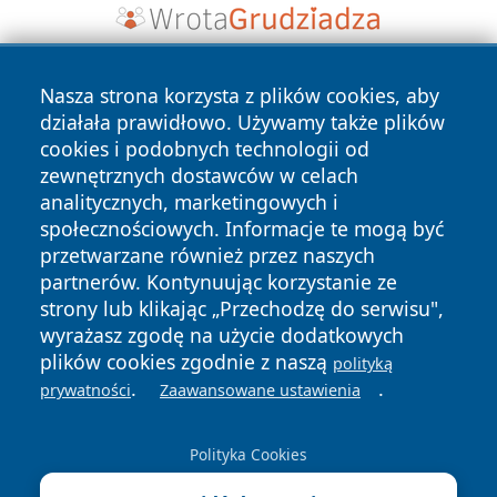
Nasza strona korzysta z plików cookies, aby
działała prawidłowo. Używamy także plików
cookies i podobnych technologii od
zewnętrznych dostawców w celach
analitycznych, marketingowych i
Copyright © 2026 tarnowskie24.pl Wszystkie prawa
społecznościowych. Informacje te mogą być
zastrzeżone.
przetwarzane również przez naszych
partnerów. Kontynuując korzystanie ze
strony lub klikając „Przechodzę do serwisu",
Polityka
Polityka
News
Autorzy
wyrażasz zgodę na użycie dodatkowych
Prywatności
Cookies
plików cookies zgodnie z naszą
polityką
.
.
prywatności
Zaawansowane ustawienia
Polityka Cookies