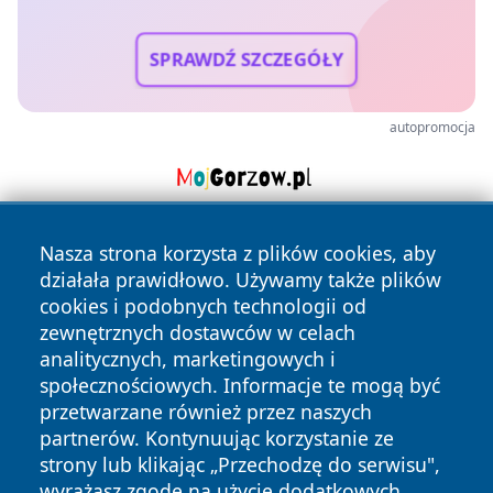
SPRAWDŹ SZCZEGÓŁY
autopromocja
Nasza strona korzysta z plików cookies, aby
działała prawidłowo. Używamy także plików
cookies i podobnych technologii od
zewnętrznych dostawców w celach
analitycznych, marketingowych i
Copyright © 2026 tarnowskie24.pl Wszystkie prawa
społecznościowych. Informacje te mogą być
zastrzeżone.
przetwarzane również przez naszych
partnerów. Kontynuując korzystanie ze
strony lub klikając „Przechodzę do serwisu",
Polityka
Polityka
News
Autorzy
wyrażasz zgodę na użycie dodatkowych