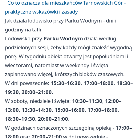
Co to oznacza dla mieszkańców Tarnowskich Gór -
praktyczne wskazówki i zasady
Jak działa lodowisko przy Parku Wodnym - dni i
godziny na tafli
Lodowisko przy
Parku Wodnym
działa według
podzielonych sesji, żeby każdy mógł znaleźć wygodną
porę. W tygodniu obiekt otwarty jest popołudniami i
wieczorami, natomiast w weekendy i święta
zaplanowano więcej, krótszych bloków czasowych.
W dni powszednie:
15:30–16:30
,
17:00–18:00
,
18:30–
19:30
,
20:00–21:00
.
W soboty, niedziele i święta:
10:30–11:30
,
12:00–
13:00
,
13:30–14:30
,
15:00–16:00
,
17:00–18:00
,
18:30–19:30
,
20:00–21:00
.
W godzinach oznaczonych szczególną opieką -
17:00–
18:00
oraz
20:00–21:00
w dni powszednie -