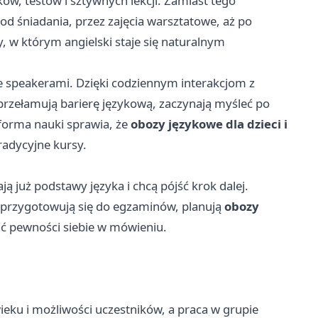
ków, testów i sztywnych lekcji. Zamiast tego
 od śniadania, przez zajęcia warsztatowe, aż po
 w którym angielski staje się naturalnym
e speakerami. Dzięki codziennym interakcjom z
 przełamują barierę językową, zaczynają myśleć po
 forma nauki sprawia, że
obozy językowe dla dzieci
i
radycyjne kursy.
ją już podstawy języka i chcą pójść krok dalej.
rzy przygotowują się do egzaminów, planują
obozy
ać pewności siebie w mówieniu.
eku i możliwości uczestników, a praca w grupie