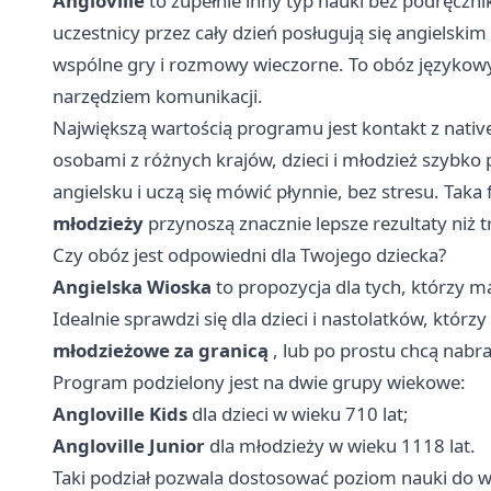
Angloville
to zupełnie inny typ nauki bez podręczni
uczestnicy przez cały dzień posługują się angielskim
wspólne gry i rozmowy wieczorne. To obóz językowy,
narzędziem komunikacji.
Największą wartością programu jest kontakt z nativ
osobami z różnych krajów, dzieci i młodzież szybko
angielsku i uczą się mówić płynnie, bez stresu. Taka
młodzieży
przynoszą znacznie lepsze rezultaty niż t
Czy obóz jest odpowiedni dla Twojego dziecka?
Angielska Wioska
to propozycja dla tych, którzy ma
Idealnie sprawdzi się dla dzieci i nastolatków, któ
młodzieżowe za granicą
, lub po prostu chcą nabr
Program podzielony jest na dwie grupy wiekowe:
Angloville Kids
dla dzieci w wieku 710 lat;
Angloville Junior
dla młodzieży w wieku 1118 lat.
Taki podział pozwala dostosować poziom nauki do wi