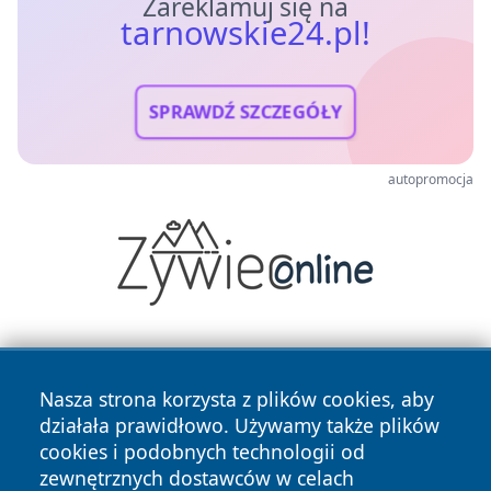
Zareklamuj się na
tarnowskie24.pl!
SPRAWDŹ SZCZEGÓŁY
autopromocja
Nasza strona korzysta z plików cookies, aby
działała prawidłowo. Używamy także plików
cookies i podobnych technologii od
zewnętrznych dostawców w celach
Copyright © 2026 tarnowskie24.pl Wszystkie prawa