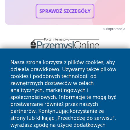
SPRAWDŹ SZCZEGÓŁY
autopromocja
Nasza strona korzysta z plików cookies, aby
działała prawidłowo. Używamy także plików
cookies i podobnych technologii od
zewnętrznych dostawców w celach
analitycznych, marketingowych i
społecznościowych. Informacje te mogą być
Copyright © 2026 tarnowskie24.pl Wszystkie prawa
zastrzeżone.
przetwarzane również przez naszych
partnerów. Kontynuując korzystanie ze
strony lub klikając „Przechodzę do serwisu",
Polityka
Polityka
wyrażasz zgodę na użycie dodatkowych
News
Autorzy
Prywatności
Cookies