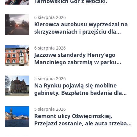
Tarnowskich Gór z włóczki.
6 sierpnia 2026
Kierowca autobusu wyprzedzał na
skrzyżowaniach i przejściu dla
pieszych
6 sierpnia 2026
Jazzowe standardy Henry’ego
Manciniego zabrzmią w parku
Pałacu w Rybnej
5 sierpnia 2026
Na Rynku pojawią się mobilne
gabinety. Bezpłatne badania dla
mieszkańców
5 sierpnia 2026
Remont ulicy Oświęcimskiej.
Przejazd zostanie, ale auta trzeba
przeparkować