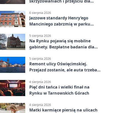
skrzyżowaniach i przejściu dla
pieszych
6 sierpnia 2026
Jazzowe standardy Henry’ego
Manciniego zabrzmią w parku
Pałacu w Rybnej
5 sierpnia 2026
Na Rynku pojawią się mobilne
gabinety. Bezpłatne badania dla
mieszkańców
5 sierpnia 2026
Remont ulicy Oświęcimskiej.
Przejazd zostanie, ale auta trzeba
przeparkować
4 sierpnia 2026
Pięć dni tańca i wielki finał na
Rynku w Tarnowskich Górach
4 sierpnia 2026
Matki karmiące piersią na ulicach