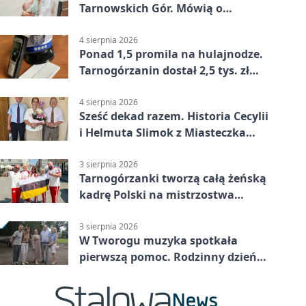
Tarnowskich Gór. Mówią o
wsparciu
4 sierpnia 2026
Ponad 1,5 promila na hulajnodze.
Tarnogórzanin dostał 2,5 tys. zł
mandatu
4 sierpnia 2026
Sześć dekad razem. Historia Cecylii
i Helmuta Slimok z Miasteczka
Śląskiego
3 sierpnia 2026
Tarnogórzanki tworzą całą żeńską
kadrę Polski na mistrzostwa
Europy
3 sierpnia 2026
W Tworogu muzyka spotkała
pierwszą pomoc. Rodzinny dzień
pełen atrakcji