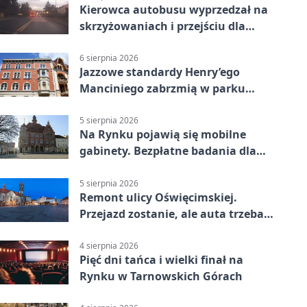
Kierowca autobusu wyprzedzał na
skrzyżowaniach i przejściu dla
pieszych
6 sierpnia 2026
Jazzowe standardy Henry’ego
Manciniego zabrzmią w parku
Pałacu w Rybnej
5 sierpnia 2026
Na Rynku pojawią się mobilne
gabinety. Bezpłatne badania dla
mieszkańców
5 sierpnia 2026
Remont ulicy Oświęcimskiej.
Przejazd zostanie, ale auta trzeba
przeparkować
4 sierpnia 2026
Pięć dni tańca i wielki finał na
Rynku w Tarnowskich Górach