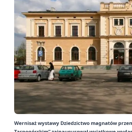
Wernisaż wystawy Dziedzictwo magnatów prze
Tarnogórskim” zainaugurował wyjątkowe wydarze