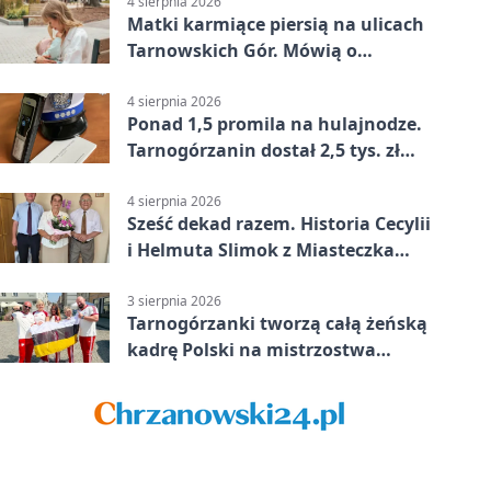
4 sierpnia 2026
Matki karmiące piersią na ulicach
Tarnowskich Gór. Mówią o
wsparciu
4 sierpnia 2026
Ponad 1,5 promila na hulajnodze.
Tarnogórzanin dostał 2,5 tys. zł
mandatu
4 sierpnia 2026
Sześć dekad razem. Historia Cecylii
i Helmuta Slimok z Miasteczka
Śląskiego
3 sierpnia 2026
Tarnogórzanki tworzą całą żeńską
kadrę Polski na mistrzostwa
Europy