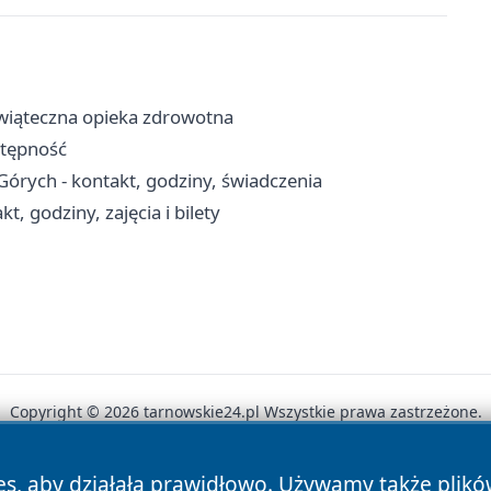
wiąteczna opieka zdrowotna
ostępność
órych - kontakt, godziny, świadczenia
, godziny, zajęcia i bilety
Copyright © 2026 tarnowskie24.pl Wszystkie prawa zastrzeżone.
es, aby działała prawidłowo. Używamy także plik
News
Autorzy
Polityka Prywatności
Polityka Cookie