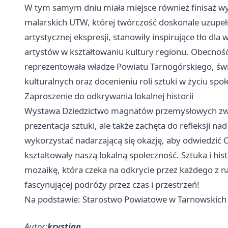
W tym samym dniu miała miejsce również finisaż 
malarskich UTW, której twórczość doskonale uzupełn
artystycznej ekspresji, stanowiły inspirujące tło dla
artystów w kształtowaniu kultury regionu. Obecność
reprezentowała władze Powiatu Tarnogórskiego, świa
kulturalnych oraz docenieniu roli sztuki w życiu społ
Zaproszenie do odkrywania lokalnej historii
Wystawa Dziedzictwo magnatów przemysłowych zwią
prezentacja sztuki, ale także zachęta do refleksji n
wykorzystać nadarzającą się okazję, aby odwiedzić Ce
kształtowały naszą lokalną społeczność. Sztuka i his
mozaikę, która czeka na odkrycie przez każdego z n
fascynującej podróży przez czas i przestrzeń!
Na podstawie: Starostwo Powiatowe w Tarnowskich
Autor:
krystian