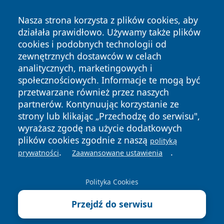
Nasza strona korzysta z plików cookies, aby
działała prawidłowo. Używamy także plików
cookies i podobnych technologii od
zewnętrznych dostawców w celach
analitycznych, marketingowych i
Copyright © 2026 tarnowskie24.pl Wszystkie prawa
społecznościowych. Informacje te mogą być
zastrzeżone.
przetwarzane również przez naszych
partnerów. Kontynuując korzystanie ze
strony lub klikając „Przechodzę do serwisu",
Polityka
Polityka
News
Autorzy
wyrażasz zgodę na użycie dodatkowych
Prywatności
Cookies
plików cookies zgodnie z naszą
polityką
.
.
prywatności
Zaawansowane ustawienia
Polityka Cookies
Przejdź do serwisu