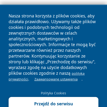
Nasza strona korzysta z plików cookies, aby
działała prawidłowo. Używamy także plików
cookies i podobnych technologii od
zewnętrznych dostawców w celach
Copyright © 2026 tarnowskie24.pl Wszystkie prawa
analitycznych, marketingowych i
zastrzeżone.
społecznościowych. Informacje te mogą być
przetwarzane również przez naszych
partnerów. Kontynuując korzystanie ze
Polityka
Polityka
News
Autorzy
strony lub klikając „Przechodzę do serwisu",
Prywatności
Cookies
wyrażasz zgodę na użycie dodatkowych
plików cookies zgodnie z naszą
polityką
.
.
prywatności
Zaawansowane ustawienia
Polityka Cookies
Przejdź do serwisu