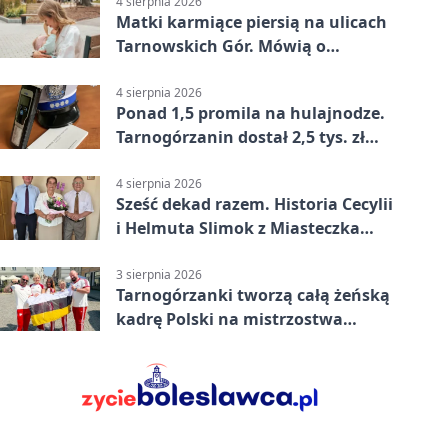
4 sierpnia 2026
Matki karmiące piersią na ulicach
Tarnowskich Gór. Mówią o
wsparciu
4 sierpnia 2026
Ponad 1,5 promila na hulajnodze.
Tarnogórzanin dostał 2,5 tys. zł
mandatu
4 sierpnia 2026
Sześć dekad razem. Historia Cecylii
i Helmuta Slimok z Miasteczka
Śląskiego
3 sierpnia 2026
Tarnogórzanki tworzą całą żeńską
kadrę Polski na mistrzostwa
Europy