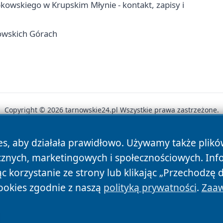
wskiego w Krupskim Młynie - kontakt, zapisy i
owskich Górach
Copyright © 2026 tarnowskie24.pl Wszystkie prawa zastrzeżone.
es, aby działała prawidłowo. Używamy także plik
News
Autorzy
Polityka Prywatności
Polityka Cookie
cznych, marketingowych i społecznościowych. Inf
 korzystanie ze strony lub klikając „Przechodzę 
ookies zgodnie z naszą
polityką prywatności
.
Zaaw