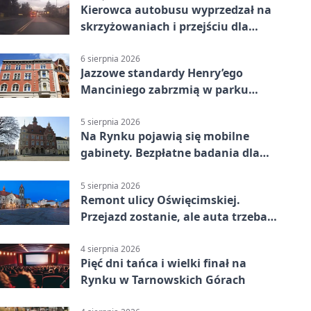
Kierowca autobusu wyprzedzał na
skrzyżowaniach i przejściu dla
pieszych
6 sierpnia 2026
Jazzowe standardy Henry’ego
Manciniego zabrzmią w parku
Pałacu w Rybnej
5 sierpnia 2026
Na Rynku pojawią się mobilne
gabinety. Bezpłatne badania dla
mieszkańców
5 sierpnia 2026
Remont ulicy Oświęcimskiej.
Przejazd zostanie, ale auta trzeba
przeparkować
4 sierpnia 2026
Pięć dni tańca i wielki finał na
Rynku w Tarnowskich Górach