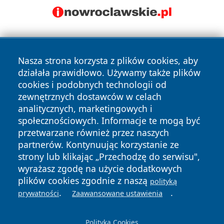
Nasza strona korzysta z plików cookies, aby
działała prawidłowo. Używamy także plików
cookies i podobnych technologii od
zewnętrznych dostawców w celach
Copyright © 2026 tarnowskie24.pl Wszystkie prawa
analitycznych, marketingowych i
zastrzeżone.
społecznościowych. Informacje te mogą być
przetwarzane również przez naszych
partnerów. Kontynuując korzystanie ze
Polityka
Polityka
News
Autorzy
strony lub klikając „Przechodzę do serwisu",
Prywatności
Cookies
wyrażasz zgodę na użycie dodatkowych
plików cookies zgodnie z naszą
polityką
.
.
prywatności
Zaawansowane ustawienia
Polityka Cookies