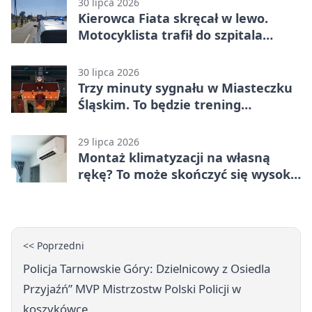
30 lipca 2026
Kierowca Fiata skręcał w lewo.
Motocyklista trafił do szpitala
śmigłowcem
30 lipca 2026
Trzy minuty sygnału w Miasteczku
Śląskim. To będzie trening
alarmowy
29 lipca 2026
Montaż klimatyzacji na własną
rękę? To może skończyć się wysoką
karą
<< Poprzedni
Policja Tarnowskie Góry: Dzielnicowy z Osiedla
Przyjaźń” MVP Mistrzostw Polski Policji w
koszykówce