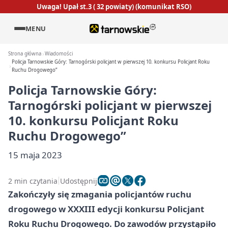
Uwaga! Upał st.3 ( 32 powiaty) (komunikat RSO)
MENU
Strona główna
Wiadomości
Policja Tarnowskie Góry: Tarnogórski policjant w pierwszej 10. konkursu Policjant Roku
Ruchu Drogowego”
Policja Tarnowskie Góry:
Tarnogórski policjant w pierwszej
10. konkursu Policjant Roku
Ruchu Drogowego”
15 maja 2023
2 min czytania
Udostępnij
Zakończyły się zmagania policjantów ruchu
drogowego w XXXIII edycji konkursu Policjant
Roku Ruchu Drogowego. Do zawodów przystąpiło