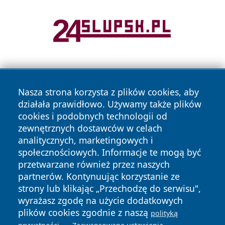
Nasza strona korzysta z plików cookies, aby
działała prawidłowo. Używamy także plików
cookies i podobnych technologii od
zewnętrznych dostawców w celach
Copyright © 2026 tarnowskie24.pl Wszystkie prawa
analitycznych, marketingowych i
zastrzeżone.
społecznościowych. Informacje te mogą być
przetwarzane również przez naszych
partnerów. Kontynuując korzystanie ze
Polityka
Polityka
News
Autorzy
strony lub klikając „Przechodzę do serwisu",
Prywatności
Cookies
wyrażasz zgodę na użycie dodatkowych
plików cookies zgodnie z naszą
polityką
.
.