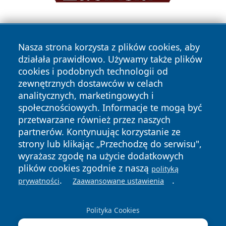
Nasza strona korzysta z plików cookies, aby
działała prawidłowo. Używamy także plików
cookies i podobnych technologii od
zewnętrznych dostawców w celach
Copyright © 2026 tarnowskie24.pl Wszystkie prawa
analitycznych, marketingowych i
zastrzeżone.
społecznościowych. Informacje te mogą być
przetwarzane również przez naszych
partnerów. Kontynuując korzystanie ze
Polityka
Polityka
News
Autorzy
strony lub klikając „Przechodzę do serwisu",
Prywatności
Cookies
wyrażasz zgodę na użycie dodatkowych
plików cookies zgodnie z naszą
polityką
.
.
prywatności
Zaawansowane ustawienia
Polityka Cookies