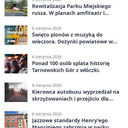
Rewitalizacja Parku Miejskiego
rusza. W planach amfiteatr i
replika wąskotorówki
6 sierpnia 2026
Święto plonów z muzyką do
wieczora. Dożynki powiatowe w
Świerklańcu
6 sierpnia 2026
Ponad 100 osób splata historię
Tarnowskich Gór z włóczki.
6 sierpnia 2026
Kierowca autobusu wyprzedzał na
skrzyżowaniach i przejściu dla
pieszych
6 sierpnia 2026
Jazzowe standardy Henry’ego
Manciniego zabrzmią w parku