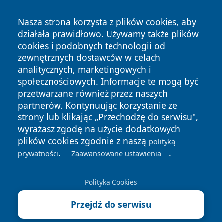
Nasza strona korzysta z plików cookies, aby
działała prawidłowo. Używamy także plików
cookies i podobnych technologii od
zewnętrznych dostawców w celach
Copyright © 2026 tarnowskie24.pl Wszystkie prawa
analitycznych, marketingowych i
zastrzeżone.
społecznościowych. Informacje te mogą być
przetwarzane również przez naszych
partnerów. Kontynuując korzystanie ze
Polityka
Polityka
News
Autorzy
strony lub klikając „Przechodzę do serwisu",
Prywatności
Cookies
wyrażasz zgodę na użycie dodatkowych
plików cookies zgodnie z naszą
polityką
.
.
prywatności
Zaawansowane ustawienia
Polityka Cookies
Przejdź do serwisu