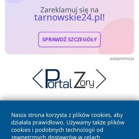
Zareklamuj się na
tarnowskie24.pl!
SPRAWDŹ SZCZEGÓŁY
autopromocja
Nasza strona korzysta z plików cookies, aby
działała prawidłowo. Używamy także plików
cookies i podobnych technologii od
zewnętrznych dostawców w celach