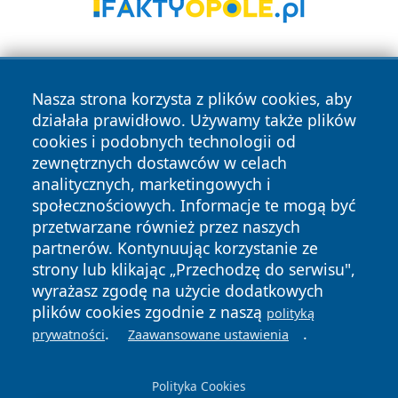
Nasza strona korzysta z plików cookies, aby
działała prawidłowo. Używamy także plików
cookies i podobnych technologii od
zewnętrznych dostawców w celach
Copyright © 2026 tarnowskie24.pl Wszystkie prawa
analitycznych, marketingowych i
zastrzeżone.
społecznościowych. Informacje te mogą być
przetwarzane również przez naszych
partnerów. Kontynuując korzystanie ze
Polityka
Polityka
News
Autorzy
strony lub klikając „Przechodzę do serwisu",
Prywatności
Cookies
wyrażasz zgodę na użycie dodatkowych
plików cookies zgodnie z naszą
polityką
.
.
prywatności
Zaawansowane ustawienia
Polityka Cookies