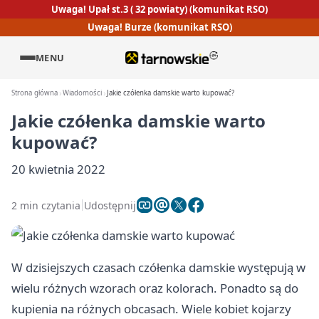
Uwaga! Upał st.3 ( 32 powiaty) (komunikat RSO)
Uwaga! Burze (komunikat RSO)
MENU
Strona główna
Wiadomości
Jakie czółenka damskie warto kupować?
Jakie czółenka damskie warto
kupować?
20 kwietnia 2022
2 min czytania
Udostępnij
W dzisiejszych czasach
czółenka damskie
występują w
wielu różnych wzorach oraz kolorach. Ponadto są do
kupienia na różnych obcasach. Wiele kobiet kojarzy