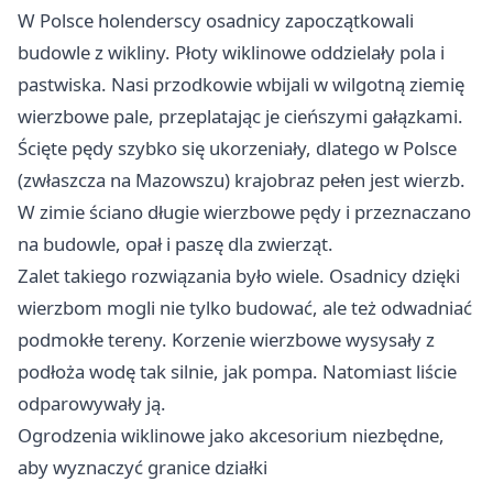
W Polsce holenderscy osadnicy zapoczątkowali
budowle z wikliny. Płoty wiklinowe oddzielały pola i
pastwiska. Nasi przodkowie wbijali w wilgotną ziemię
wierzbowe pale, przeplatając je cieńszymi gałązkami.
Ścięte pędy szybko się ukorzeniały, dlatego w Polsce
(zwłaszcza na Mazowszu) krajobraz pełen jest wierzb.
W zimie ściano długie wierzbowe pędy i przeznaczano
na budowle, opał i paszę dla zwierząt.
Zalet takiego rozwiązania było wiele. Osadnicy dzięki
wierzbom mogli nie tylko budować, ale też odwadniać
podmokłe tereny. Korzenie wierzbowe wysysały z
podłoża wodę tak silnie, jak pompa. Natomiast liście
odparowywały ją.
Ogrodzenia wiklinowe jako akcesorium niezbędne,
aby wyznaczyć granice działki