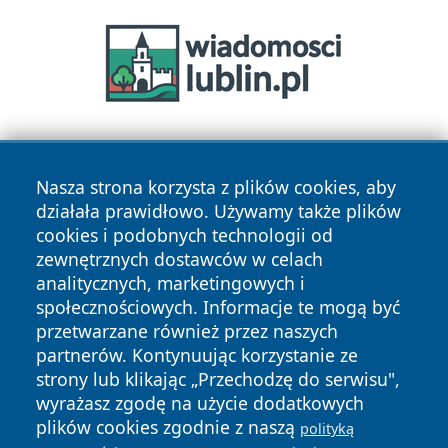
Nasza strona korzysta z plików cookies, aby
działała prawidłowo. Używamy także plików
cookies i podobnych technologii od
zewnętrznych dostawców w celach
Copyright © 2026 tarnowskie24.pl Wszystkie prawa
analitycznych, marketingowych i
zastrzeżone.
społecznościowych. Informacje te mogą być
przetwarzane również przez naszych
partnerów. Kontynuując korzystanie ze
Polityka
Polityka
News
Autorzy
strony lub klikając „Przechodzę do serwisu",
Prywatności
Cookies
wyrażasz zgodę na użycie dodatkowych
plików cookies zgodnie z naszą
polityką