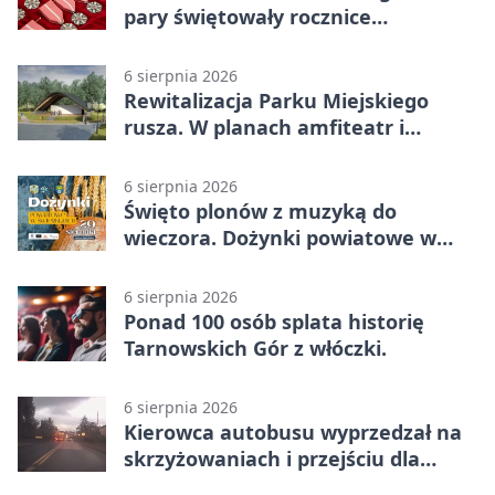
pary świętowały rocznice
małżeństwa
6 sierpnia 2026
Rewitalizacja Parku Miejskiego
rusza. W planach amfiteatr i
replika wąskotorówki
6 sierpnia 2026
Święto plonów z muzyką do
wieczora. Dożynki powiatowe w
Świerklańcu
6 sierpnia 2026
Ponad 100 osób splata historię
Tarnowskich Gór z włóczki.
6 sierpnia 2026
Kierowca autobusu wyprzedzał na
skrzyżowaniach i przejściu dla
pieszych