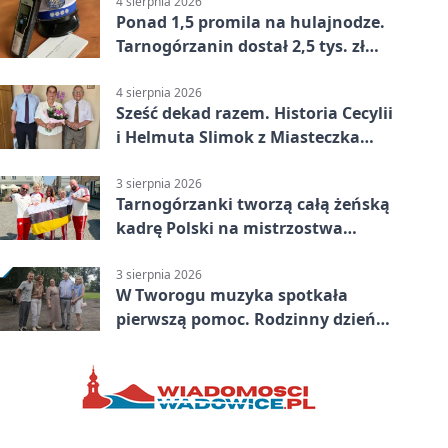
4 sierpnia 2026
Ponad 1,5 promila na hulajnodze.
Tarnogórzanin dostał 2,5 tys. zł
mandatu
4 sierpnia 2026
Sześć dekad razem. Historia Cecylii
i Helmuta Slimok z Miasteczka
Śląskiego
3 sierpnia 2026
Tarnogórzanki tworzą całą żeńską
kadrę Polski na mistrzostwa
Europy
3 sierpnia 2026
W Tworogu muzyka spotkała
pierwszą pomoc. Rodzinny dzień
pełen atrakcji