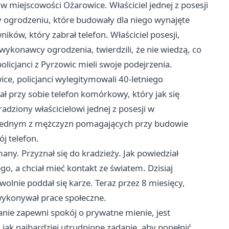
w miejscowości Ożarowice. Właściciel jednej z posesji
 ogrodzeniu, które budowały dla niego wynajęte
ików, który zabrał telefon. Właściciel posesji,
 wykonawcy ogrodzenia, twierdzili, że nie wiedzą, co
olicjanci z Pyrzowic mieli swoje podejrzenia.
ce, policjanci wylegitymowali 40-letniego
 przy sobie telefon komórkowy, który jak się
adziony właścicielowi jednej z posesji w
ył jednym z mężczyzn pomagających przy budowie
j telefon.
many. Przyznał się do kradzieży. Jak powiedział
go, a chciał mieć kontakt ze światem. Dzisiaj
wolnie poddał się karze. Teraz przez 8 miesięcy,
 wykonywał prace społeczne.
nie zapewni spokój o prywatne mienie, jest
, jak najbardziej utrudnione zadanie, aby popełnić