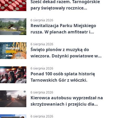
Sześć dekad razem. Tarnogórskie
pary świętowały rocznice
małżeństwa
6 sierpnia 2026
Rewitalizacja Parku Miejskiego
rusza. W planach amfiteatr i
replika wąskotorówki
6 sierpnia 2026
Święto plonów z muzyką do
wieczora. Dożynki powiatowe w
Świerklańcu
6 sierpnia 2026
Ponad 100 osób splata historię
Tarnowskich Gór z włóczki.
6 sierpnia 2026
Kierowca autobusu wyprzedzał na
skrzyżowaniach i przejściu dla
pieszych
6 sierpnia 2026