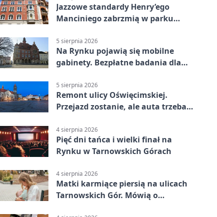
Jazzowe standardy Henry’ego
Manciniego zabrzmią w parku
Pałacu w Rybnej
5 sierpnia 2026
Na Rynku pojawią się mobilne
gabinety. Bezpłatne badania dla
mieszkańców
5 sierpnia 2026
Remont ulicy Oświęcimskiej.
Przejazd zostanie, ale auta trzeba
przeparkować
4 sierpnia 2026
Pięć dni tańca i wielki finał na
Rynku w Tarnowskich Górach
4 sierpnia 2026
Matki karmiące piersią na ulicach
Tarnowskich Gór. Mówią o
wsparciu