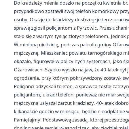
Do kradzieży mienia doszło na początku kwietnia br. 
przypadkowo zostawił swój telefon komórkowy przy
osoby. Okazję do kradzieży dostrzegł jeden z pracown
sprawę zgłosił policjantom z Pyrzowic. Przesłuchani
stało się z wartym tysiąc złotych telefonem. Jednak p
W minioną niedzielę, podczas patrolu gminy Ożarowi
mężczyznę. Mieszkaniec powiatu tarnogórskiego miał
okazało, figurował w policyjnych systemach, jako skr
Ożarowicach. Szybko wyszło na jaw, że 40-latek b
ogrodzenia, przy którym pokrzywdzony zostawił swó
Policjanci odzyskali telefon, a sprawca został zatrzy
policjantom, ukradł telefon, ponieważ nie miał swoje
mężczyzna usłyszał zarzut kradzieży. 40-latek dobro
kilkanaście godzin w miesiącu, będzie nieodpłatnie
Pamiętajmy! Podstawową zasadą, której przestrzega
dopilnowanie swojej własności tak, aby złodziej miał