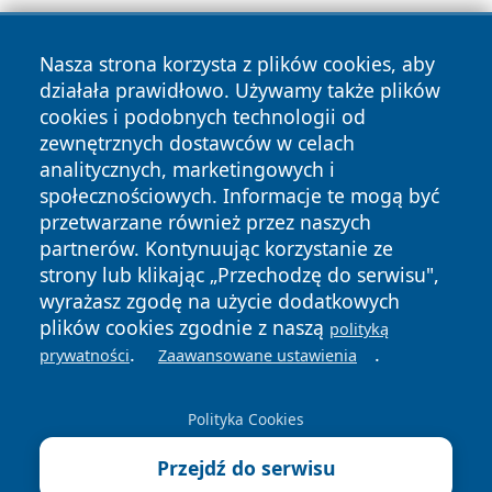
Nasza strona korzysta z plików cookies, aby
działała prawidłowo. Używamy także plików
cookies i podobnych technologii od
zewnętrznych dostawców w celach
Copyright © 2026 tarnowskie24.pl Wszystkie prawa
analitycznych, marketingowych i
zastrzeżone.
społecznościowych. Informacje te mogą być
przetwarzane również przez naszych
partnerów. Kontynuując korzystanie ze
Polityka
Polityka
News
Autorzy
strony lub klikając „Przechodzę do serwisu",
Prywatności
Cookies
wyrażasz zgodę na użycie dodatkowych
plików cookies zgodnie z naszą
polityką
.
.
prywatności
Zaawansowane ustawienia
Polityka Cookies
Przejdź do serwisu