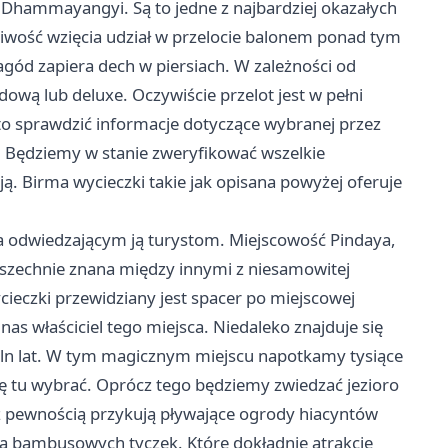
Dhammayangyi. Są to jedne z najbardziej okazałych
liwość wzięcia udział w przelocie balonem ponad tym
gód zapiera dech w piersiach. W zależności od
wą lub deluxe. Oczywiście przelot jest w pełni
to sprawdzić informacje dotyczące wybranej przez
y. Będziemy w stanie zweryfikować wszelkie
ją.
Birma wycieczki
takie jak opisana powyżej oferuje
a odwiedzającym ją turystom. Miejscowość Pindaya,
wszechnie znana między innymi z niesamowitej
cieczki przewidziany jest spacer po miejscowej
as właściciel tego miejsca. Niedaleko znajduje się
 mln lat. W tym magicznym miejscu napotkamy tysiące
 tu wybrać. Oprócz tego będziemy zwiedzać jezioro
 z pewnością przykują pływające ogrody hiacyntów
 bambusowych tyczek. Które dokładnie atrakcje