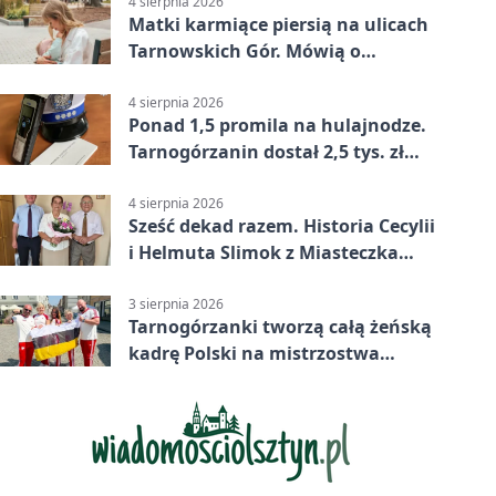
4 sierpnia 2026
Matki karmiące piersią na ulicach
Tarnowskich Gór. Mówią o
wsparciu
4 sierpnia 2026
Ponad 1,5 promila na hulajnodze.
Tarnogórzanin dostał 2,5 tys. zł
mandatu
4 sierpnia 2026
Sześć dekad razem. Historia Cecylii
i Helmuta Slimok z Miasteczka
Śląskiego
3 sierpnia 2026
Tarnogórzanki tworzą całą żeńską
kadrę Polski na mistrzostwa
Europy