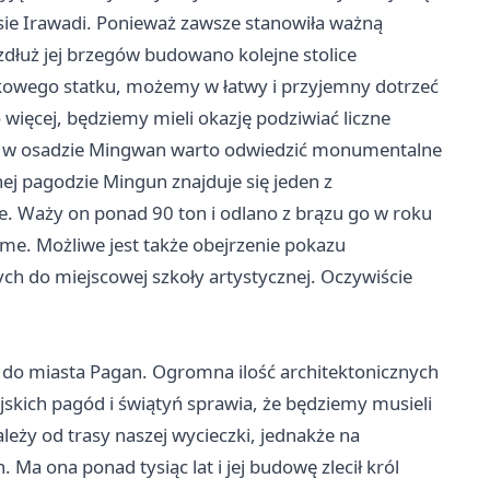
jsie Irawadi. Ponieważ zawsze stanowiła ważną
dłuż jej brzegów budowano kolejne stolice
ikowego statku, możemy w łatwy i przyjemny dotrzeć
 więcej, będziemy mieli okazję podziwiać liczne
ju w osadzie Mingwan warto odwiedzić monumentalne
ej pagodzie Mingun znajduje się jeden z
e. Waży on ponad 90 ton i odlano z brązu go w roku
me. Możliwe jest także obejrzenie pokazu
ch do miejscowej szkoły artystycznej. Oczywiście
 do miasta Pagan. Ogromna ilość architektonicznych
yjskich pagód i świątyń sprawia, że będziemy musieli
leży od trasy naszej wycieczki, jednakże na
Ma ona ponad tysiąc lat i jej budowę zlecił król