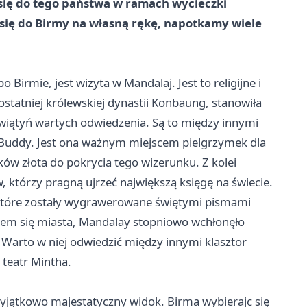
 się do tego państwa w ramach wycieczki
się do Birmy na własną rękę, napotkamy wiele
irmie, jest wizyta w Mandalaj. Jest to religijne i
tatniej królewskiej dynastii Konbaung, stanowiła
 świątyń wartych odwiedzenia. Są to między innymi
 Buddy. Jest ona ważnym miejscem pielgrzymek dla
w złota do pokrycia tego wizerunku. Z kolei
, którzy pragną ujrzeć największą księgę na świecie.
 które zostały wygrawerowane świętymi pismami
iem się miasta, Mandalay stopniowo wchłonęło
Warto w niej odwiedzić między innymi klasztor
teatr Mintha.
i wyjątkowo majestatyczny widok.
Birma
wybierajc się