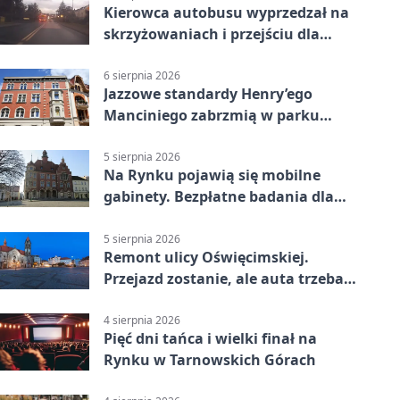
Kierowca autobusu wyprzedzał na
skrzyżowaniach i przejściu dla
pieszych
6 sierpnia 2026
Jazzowe standardy Henry’ego
Manciniego zabrzmią w parku
Pałacu w Rybnej
5 sierpnia 2026
Na Rynku pojawią się mobilne
gabinety. Bezpłatne badania dla
mieszkańców
5 sierpnia 2026
Remont ulicy Oświęcimskiej.
Przejazd zostanie, ale auta trzeba
przeparkować
4 sierpnia 2026
Pięć dni tańca i wielki finał na
Rynku w Tarnowskich Górach