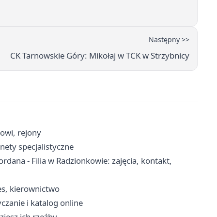
Następny >>
CK Tarnowskie Góry: Mikołaj w TCK w Strzybnicy
cowi, rejony
inety specjalistyczne
ana - Filia w Radzionkowie: zajęcia, kontakt,
es, kierownictwo
yczanie i katalog online
ziesz ich rzeźby