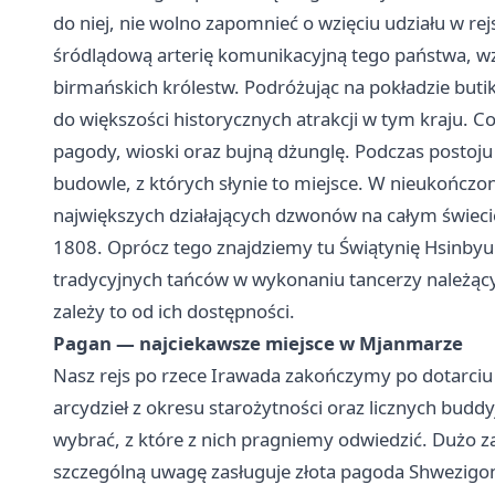
do niej, nie wolno zapomnieć o wzięciu udziału w re
śródlądową arterię komunikacyjną tego państwa, wz
birmańskich królestw. Podróżując na pokładzie but
do większości historycznych atrakcji w tym kraju. Co
pagody, wioski oraz bujną dżunglę. Podczas posto
budowle, z których słynie to miejsce. W nieukończon
największych działających dzwonów na całym świeci
1808. Oprócz tego znajdziemy tu Świątynię Hsinbyu
tradycyjnych tańców w wykonaniu tancerzy należący
zależy to od ich dostępności.
Pagan — najciekawsze miejsce w Mjanmarze
Nasz rejs po rzece Irawada zakończymy po dotarciu
arcydzieł z okresu starożytności oraz licznych budd
wybrać, z które z nich pragniemy odwiedzić. Dużo za
szczególną uwagę zasługuje złota pagoda Shwezigon. 