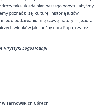
 podróży taka układa plan naszego pobytu, abyśmy
emy poznać bliżej kulturę i historię ludów
ieć o podziwianiu miejscowej natury — jeziora,
owniczych widoków jak choćby góra Popa, czy też
m Turystyki LogosTour.pl
” w Tarnowskich Górach