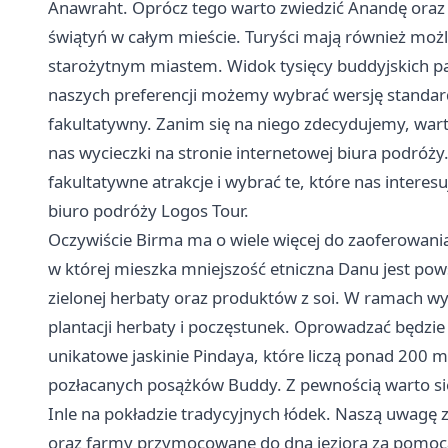
Anawraht. Oprócz tego warto zwiedzić Anandę oraz 
świątyń w całym mieście. Turyści mają również moż
starożytnym miastem. Widok tysięcy buddyjskich pa
naszych preferencji możemy wybrać wersję standardo
fakultatywny. Zanim się na niego zdecydujemy, war
nas wycieczki na stronie internetowej biura podróż
fakultatywne atrakcje i wybrać te, które nas interesu
biuro podróży Logos Tour.
Oczywiście Birma ma o wiele więcej do zaoferowani
w której mieszka mniejszość etniczna Danu jest po
zielonej herbaty oraz produktów z soi. W ramach wy
plantacji herbaty i poczęstunek. Oprowadzać będzie n
unikatowe jaskinie Pindaya, które liczą ponad 200
pozłacanych posążków Buddy. Z pewnością warto się
Inle na pokładzie tradycyjnych łódek. Naszą uwagę
oraz farmy przymocowane do dna jeziora za pomocą