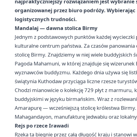
najpraktyczniejszy rozwiązaniem jest wybranie
organizowanej przez biuro podróży. Wybierając 
logistycznych trudności.
Mandalaj — dawna stolica Birmy
Jednym z podstawowych punktów każdej wycieczki po B
kulturalne centrum państwa. Za czasów panowania os
stolicę Birmy. Znajdziemy w niej wiele buddyjskich
Pagoda Mahamuni, w której znajduje się wizerunek
wyznawców buddyzmu. Każdego dnia używa się listkó
świątynia Kuthodaw przyciąga liczne rzesze turystów
Chodzi mianowicie o kolekcję 729 płyt z marmuru,
buddyjskimi w języku birmańskim. Wraz z rozlewan
Amarapurę — wcześniejszą stolicę królestwa Birmy. 
Mahagandayon, manufakturę jedwabiu oraz lokalny 
Rejs po rzece Irawadi
Rzeka ta biegnie przez całą długość kraju i stanow